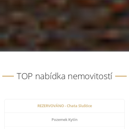
TOP nabídka nemovitostí
REZERVOVÁNO - Chata Sluštice
Pozemek Kytín