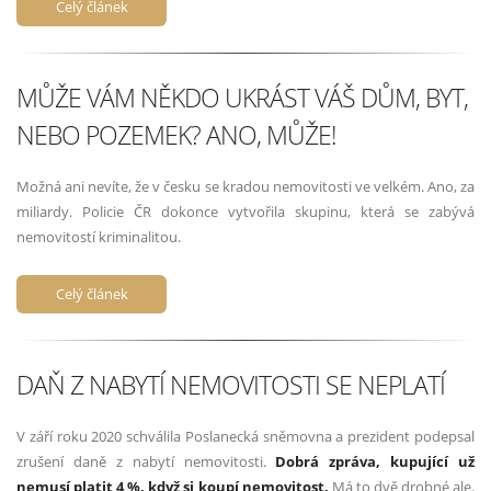
Celý článek
MŮŽE VÁM NĚKDO UKRÁST VÁŠ DŮM, BYT,
NEBO POZEMEK? ANO, MŮŽE!
Možná ani nevíte, že v česku se kradou nemovitosti ve velkém. Ano, za
miliardy. Policie ČR dokonce vytvořila skupinu, která se zabývá
nemovitostí kriminalitou.
Celý článek
DAŇ Z NABYTÍ NEMOVITOSTI SE NEPLATÍ
V září roku 2020 schválila Poslanecká sněmovna a prezident podepsal
zrušení daně z nabytí nemovitosti.
Dobrá zpráva, kupující už
nemusí platit 4 %, když si koupí nemovitost.
Má to dvě drobné ale.