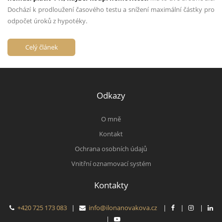
Dochází k p
rodloužení časového testu a snížení maximální částky pro
odpočet úroků z hypotéky.
Celý článek
Odkazy
O mně
Kontakt
Ochrana osobních údajů
Vnitřní oznamovací systém
Kontakty
+420 725 173 083
|
info@ilonanovakova.cz
|
|
|
|