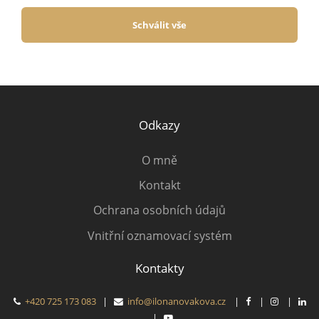
Schválit vše
Odkazy
O mně
Kontakt
Ochrana osobních údajů
Vnitřní oznamovací systém
Kontakty
+420 725 173 083
|
info@ilonanovakova.cz
|
|
|
|