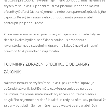
Jestliže se přistoupí k navýšení nájemného dohodou, musí nájemce se
zvýšením souhlasit. Ujednání musí být písemné, v dohodě má být
přesně vyjádřená částka nájemného nebo transparentní způsob jejího
výpočtu. Ke zvýšení nájemného dohodou může pronajímatel
přistoupit jen jednou ročně.
Pronajímatel má zároveň právo navýšit nájemné v případě, kdy se
zlepšila kvalita bydlení například v souladu s proběhnutou
rekonstrukcí nebo stavebními úpravami. Takové navýšení nesmí
překročit 10 % původního nájemného.
PODMÍNKY ZDRAŽENÍ SPECIFIKUJE OBČANSKÝ
ZÁKONÍK
Nájemce nemusí se zvýšením souhlasit, pak zdražení upravuje
občanský zákoník. Jestliže máte uzavřenou smlouvu na dobu
neurčitou, má pronajímatel nárok zvýšit cenu pouze na hladinu
obvyklého nájemného v dané lokalitě. Je tedy na něm, aby prokázal, že
za daný byt platí nájemce méně než obyvatelé ve srovnatelných