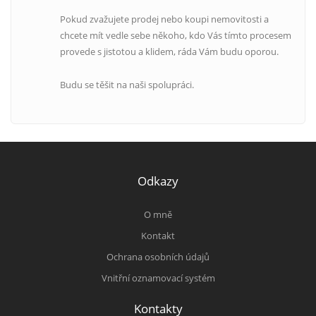
Pokud zvažujete prodej nebo koupi nemovitosti a
chcete mít vedle sebe někoho, kdo Vás tímto procesem
provede s jistotou a klidem, ráda Vám budu oporou.
Budu se těšit na naši spolupráci.
Odkazy
O mně
Kontakt
Ochrana osobních údajů
Vnitřní oznamovací systém
Kontakty