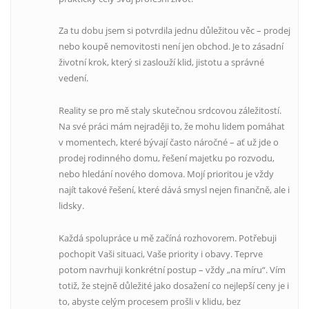
Za tu dobu jsem si potvrdila jednu důležitou věc – prodej
nebo koupě nemovitosti není jen obchod. Je to zásadní
životní krok, který si zaslouží klid, jistotu a správné
vedení.
Reality se pro mě staly skutečnou srdcovou záležitostí.
Na své práci mám nejraději to, že mohu lidem pomáhat
v momentech, které bývají často náročné – ať už jde o
prodej rodinného domu, řešení majetku po rozvodu,
nebo hledání nového domova. Mojí prioritou je vždy
najít takové řešení, které dává smysl nejen finančně, ale i
lidsky.
Každá spolupráce u mě začíná rozhovorem. Potřebuji
pochopit Vaši situaci, Vaše priority i obavy. Teprve
potom navrhuji konkrétní postup – vždy „na míru“. Vím
totiž, že stejně důležité jako dosažení co nejlepší ceny je i
to, abyste celým procesem prošli v klidu, bez