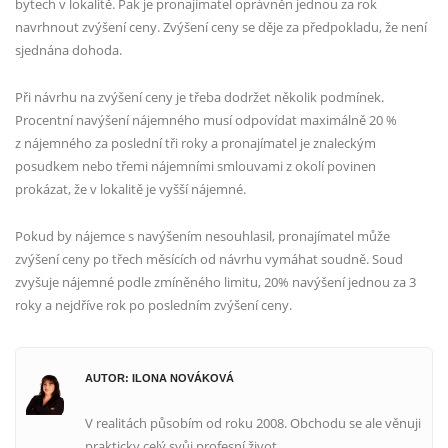
bytech v lokalitě. Pak je pronajímatel oprávněn jednou za rok
navrhnout zvýšení ceny. Zvýšení ceny se děje za předpokladu, že není
sjednána dohoda.
Při návrhu na zvýšení ceny je třeba dodržet několik podmínek.
Procentní navýšení nájemného musí odpovídat maximálně 20 %
z nájemného za poslední tři roky a pronajímatel je znaleckým
posudkem nebo třemi nájemními smlouvami z okolí povinen
prokázat, že v lokalitě je vyšší nájemné.
Pokud by nájemce s navýšením nesouhlasil, pronajímatel může
zvýšení ceny po třech měsících od návrhu vymáhat soudně. Soud
zvyšuje nájemné podle zmíněného limitu, 20% navýšení jednou za 3
roky a nejdříve rok po posledním zvýšení ceny.
AUTOR: ILONA NOVÁKOVÁ
V realitách působím od roku 2008. Obchodu se ale věnuji
prakticky celý svůj profesní život.