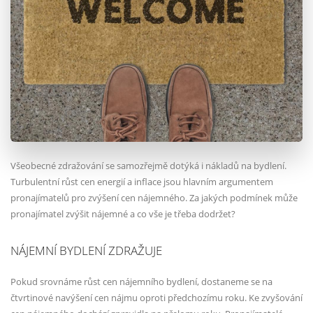
Všeobecné zdražování se samozřejmě dotýká i nákladů na bydlení.
Turbulentní růst cen energií a inflace jsou hlavním argumentem
pronajímatelů pro zvýšení cen nájemného. Za jakých podmínek může
pronajímatel zvýšit nájemné a co vše je třeba dodržet?
NÁJEMNÍ BYDLENÍ ZDRAŽUJE
Pokud srovnáme růst cen nájemního bydlení, dostaneme se na
čtvrtinové navýšení cen nájmu oproti předchozímu roku. Ke zvyšování