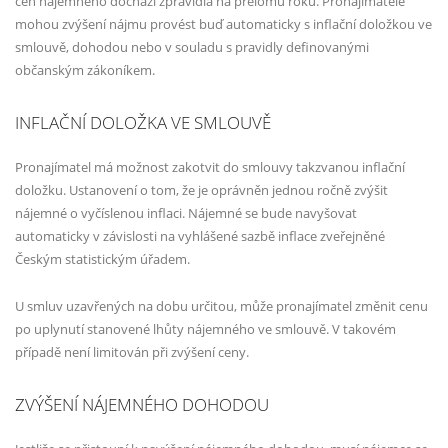
cen nájemného dochází zpravidla na přelomu roku. Pronajímatelé
mohou zvýšení nájmu provést buď automaticky s inflační doložkou ve
smlouvě, dohodou nebo v souladu s pravidly definovanými
občanským zákoníkem.
INFLAČNÍ DOLOŽKA VE SMLOUVĚ
Pronajímatel má možnost zakotvit do smlouvy takzvanou inflační
doložku. Ustanovení o tom, že je oprávněn jednou ročně zvýšit
nájemné o vyčíslenou inflaci. Nájemné se bude navyšovat
automaticky v závislosti na vyhlášené sazbě inflace zveřejněné
Českým statistickým úřadem.
U smluv uzavřených na dobu určitou, může pronajímatel změnit cenu
po uplynutí stanovené lhůty nájemného ve smlouvě. V takovém
případě není limitován při zvýšení ceny.
ZVÝŠENÍ NÁJEMNÉHO DOHODOU