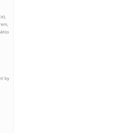
e),
trem,
běhlo
tí by