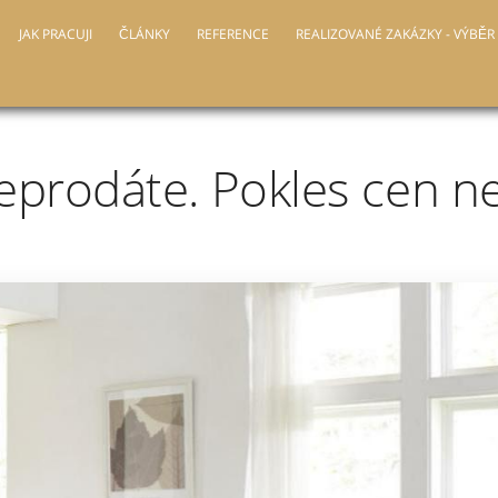
JAK PRACUJI
ČLÁNKY
REFERENCE
REALIZOVANÉ ZAKÁZKY - VÝBĚR
eprodáte. Pokles cen n