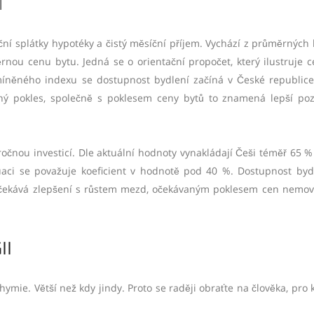
Í
ní splátky hypotéky a čistý měsíční příjem. Vychází z průměrných
ěrnou cenu bytu. Jedná se o orientační propočet, který ilustruje 
míněného indexu se dostupnost bydlení začíná v České republic
ný pokles, společně s poklesem ceny bytů to znamená lepší poz
áročnou investicí. Dle aktuální hodnoty vynakládají Češi téměř 65 %
uaci se považuje koeficient v hodnotě pod 40 %. Dostupnost byd
 očekává zlepšení s růstem mezd, očekávaným poklesem cen nemovi
II
ymie. Větší než kdy jindy. Proto se raději obraťte na člověka, pro 