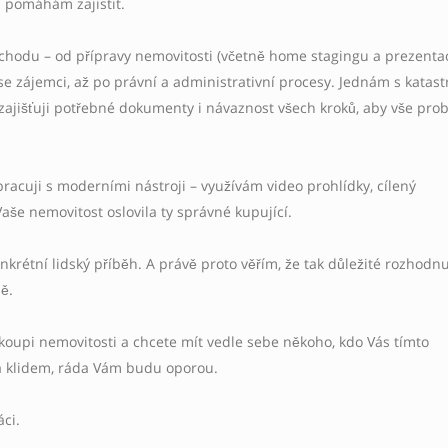
m pomáhám zajistit.
chodu – od přípravy nemovitosti (včetně home stagingu a prezentac
e zájemci, až po právní a administrativní procesy. Jednám s katas
zajišťuji potřebné dokumenty i návaznost všech kroků, aby vše pro
pracuji s moderními nástroji – využívám video prohlídky, cílený
 Vaše nemovitost oslovila ty správné kupující.
rétní lidský příběh. A právě proto věřím, že tak důležité rozhodnu
ě.
koupi nemovitosti a chcete mít vedle sebe někoho, kdo Vás tímto
a klidem, ráda Vám budu oporou.
áci.