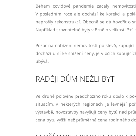
Během covidové pandemie začaly nemovitosti
V posledním roce ale dochází ke korekci a pokle
neprošly rekonstrukcí. Obecně se dá hovořit o sní
Například srovnatelné byty v Brně o velikosti 3+1 
Pozor na nabízení nemovitostí po slevě, kupující
dochází u ní ke snížení ceny, je v očích kupující
ubývá.
RADĚJI DŮM NEŽLI BYT
Ve druhé polovině předchozího roku došlo k pok
situacím, v některých regionech je levnější 
výstavbě, novostavby navyšují ceny bytů nad p
cena bytu vyšší než průměrná cena rodinného 