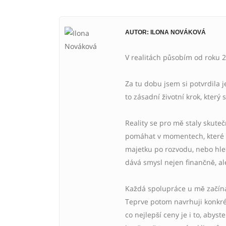
AUTOR: ILONA NOVÁKOVÁ
V realitách působím od roku 20
Za tu dobu jsem si potvrdila 
to zásadní životní krok, který 
Reality se pro mě staly skute
pomáhat v momentech, které b
majetku po rozvodu, nebo hled
dává smysl nejen finančně, ale
Každá spolupráce u mě začíná 
Teprve potom navrhuji konkrét
co nejlepší ceny je i to, abys