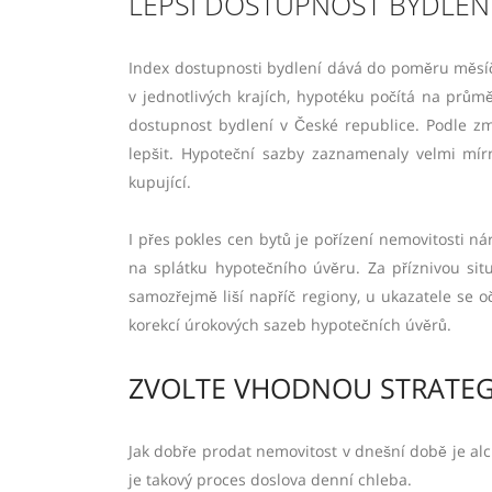
LEPŠÍ DOSTUPNOST BYDLEN
Index dostupnosti bydlení dává do poměru měsíč
v jednotlivých krajích, hypotéku počítá na prům
dostupnost bydlení v České republice. Podle z
lepšit. Hypoteční sazby zaznamenaly velmi mír
kupující.
I přes pokles cen bytů je pořízení nemovitosti n
na splátku hypotečního úvěru. Za příznivou sit
samozřejmě liší napříč regiony, u ukazatele se
korekcí úrokových sazeb hypotečních úvěrů.
ZVOLTE VHODNOU STRATEG
Jak dobře prodat nemovitost v dnešní době je alch
je takový proces doslova denní chleba.