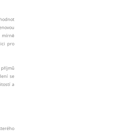
 hodnot
cenovou
e mírně
ici pro
 příjmů
lení se
tostí a
kterého