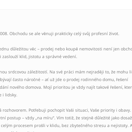
08. Obchodu se ale věnuji prakticky celý svůj profesní život.
jednu důležitou věc – prodej nebo koupě nemovitosti není jen obcho
si zaslouží klid, jistotu a správné vedení.
čnou srdcovou záležitostí. Na své práci mám nejraději to, že mohu 
ývají často náročné – ať už jde o prodej rodinného domu, řešení
ání nového domova. Mojí prioritou je vždy najít takové řešení, kte
 i lidsky.
rozhovorem. Potřebuji pochopit Vaši situaci, Vaše priority i obavy.
ní postup – vždy „na míru“. Vím totiž, že stejně důležité jako dosa
te celým procesem prošli v klidu, bez zbytečného stresu a nejistoty. 