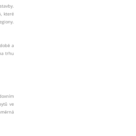
tavby.
, které
egiony.
odobě a
na trhu
adoxním
bytů ve
růměrná