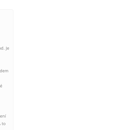
d. Je
lidem
ré
žení
A to