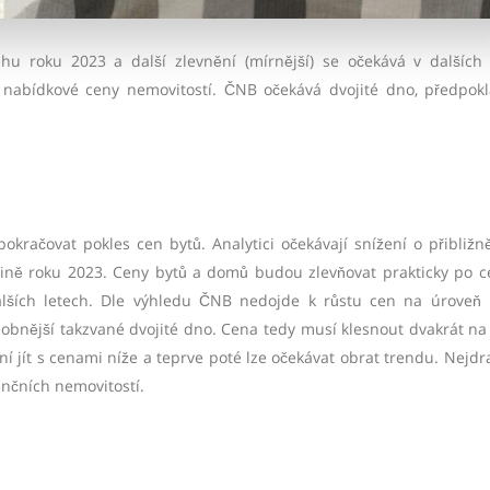
u roku 2023 a další zlevnění (mírnější) se očekává v dalších 
 nabídkové ceny nemovitostí. ČNB očekává dvojité dno, předpok
kračovat pokles cen bytů. Analytici očekávají snížení o přibližn
vině roku 2023. Ceny bytů a domů budou zlevňovat prakticky po ce
alších letech. Dle výhledu ČNB nedojde k růstu cen na úrove
nější takzvané dvojité dno. Cena tedy musí klesnout dvakrát na
ní jít s cenami níže a teprve poté lze očekávat obrat trendu. Nejdra
denčních nemovitostí.