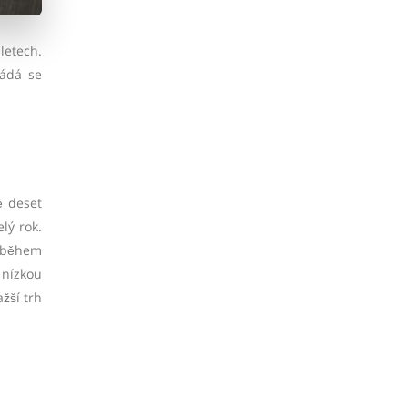
letech.
ládá se
ě deset
lý rok.
ň během
 nízkou
žší trh