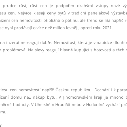
 prudce růst, růst cen je podpořen drahými vstupy nové výs
su cen. Nejvíce klesají ceny bytů v tradiční panelákové výstavbě
žení cen nemovitostí přibližně o pětinu, ale trend se liší napříč r
se nyní prodávají o více než milion levněji, oproti roku 2021.
 na inzerát nereagují dobře. Nemovitost, která je v nabídce dlouh
ch problémová. Na slevy reagují hlavně kupující s hotovostí a těch 
lesu cen nemovitostí napříč Českou republikou. Dochází i k par
pořízení domu než nákup bytu. V Jihomoravském kraji je mnoho 
růměrné hodnoty. V Uherském Hradišti nebo v Hodoníně vychází p
domu.