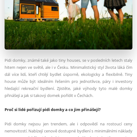
Pidi domky, známé také jako tiny houses, se v posledních letech staly
hitem nejen ve světě, ale i v Česku. Minimalistický styl života láká čím
dál více lidí, kteří chtějí bydlet úsporně, ekologicky a flexibilně. Tiny
house může být ideálním řešením pro jednotlivce, páry i investory
hledající rekreační bydlení. Zjistěte, jaké výhody tyto malé domky
přinášejí a jak si takový domek pořídit v Čechách.
Proč si lidé pořizují pidi domky a co jim přinášejí?
Pidi domky nejsou jen trendem, ale i odpovědí na rostoucí ceny
nemovitostí. Nabízejí cenově dostupné bydlení s minimálními náklady