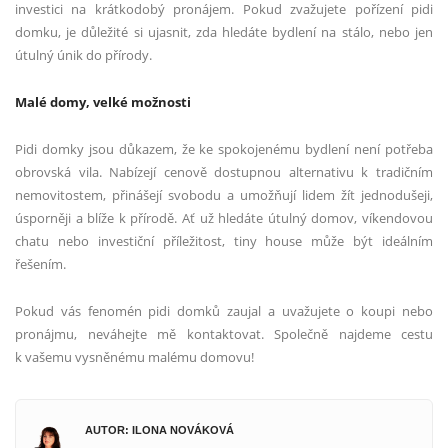
investici na krátkodobý pronájem. Pokud zvažujete pořízení pidi
domku, je důležité si ujasnit, zda hledáte bydlení na stálo, nebo jen
útulný únik do přírody.
Malé domy, velké možnosti
Pidi domky jsou důkazem, že ke spokojenému bydlení není potřeba
obrovská vila. Nabízejí cenově dostupnou alternativu k tradičním
nemovitostem, přinášejí svobodu a umožňují lidem žít jednodušeji,
úsporněji a blíže k přírodě. Ať už hledáte útulný domov, víkendovou
chatu nebo investiční příležitost, tiny house může být ideálním
řešením.
Pokud vás fenomén pidi domků zaujal a uvažujete o koupi nebo
pronájmu, neváhejte mě kontaktovat. Společně najdeme cestu
k vašemu vysněnému malému domovu!
AUTOR: ILONA NOVÁKOVÁ