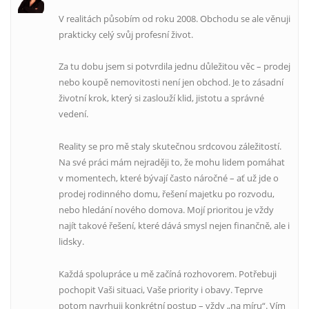
V realitách působím od roku 2008. Obchodu se ale věnuji
prakticky celý svůj profesní život.
Za tu dobu jsem si potvrdila jednu důležitou věc – prodej
nebo koupě nemovitosti není jen obchod. Je to zásadní
životní krok, který si zaslouží klid, jistotu a správné
vedení.
Reality se pro mě staly skutečnou srdcovou záležitostí.
Na své práci mám nejraději to, že mohu lidem pomáhat
v momentech, které bývají často náročné – ať už jde o
prodej rodinného domu, řešení majetku po rozvodu,
nebo hledání nového domova. Mojí prioritou je vždy
najít takové řešení, které dává smysl nejen finančně, ale i
lidsky.
Každá spolupráce u mě začíná rozhovorem. Potřebuji
pochopit Vaši situaci, Vaše priority i obavy. Teprve
potom navrhuji konkrétní postup – vždy „na míru“. Vím