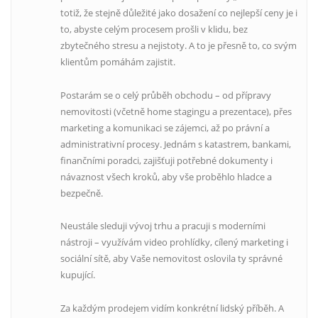
totiž, že stejně důležité jako dosažení co nejlepší ceny je i
to, abyste celým procesem prošli v klidu, bez
zbytečného stresu a nejistoty. A to je přesně to, co svým
klientům pomáhám zajistit.
Postarám se o celý průběh obchodu – od přípravy
nemovitosti (včetně home stagingu a prezentace), přes
marketing a komunikaci se zájemci, až po právní a
administrativní procesy. Jednám s katastrem, bankami,
finančními poradci, zajišťuji potřebné dokumenty i
návaznost všech kroků, aby vše proběhlo hladce a
bezpečně.
Neustále sleduji vývoj trhu a pracuji s moderními
nástroji – využívám video prohlídky, cílený marketing i
sociální sítě, aby Vaše nemovitost oslovila ty správné
kupující.
Za každým prodejem vidím konkrétní lidský příběh. A