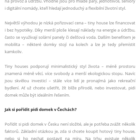
na provoz a údržbu. Vhodné jsou pro mladé páry, jednotlivce, seniory
i digitální nomády, kteří hledají jednoduchý a flexibilní životní styl.
Největší výhodou je nízká pořizovací cena – tiny house lze financovat
i bez hypotéky. Díky menší ploše klesají náklady na energie a údržbu,
často se využívají solární panely či dešťová voda. Dalším benefitem je
mobilita – některé domky stojí na kolech a lze je tedy přemístit
kamkoliv.
Tiny houses podporují minimalistický styl života – méně prostoru
znamená méně věcí, více svobody a menší ekologickou stopu. Navíc
jsou skvělou investicí – stále více lidí je pronajímá jako rekreační
bydlení. Ať už chcete ušetřit, žít blíže přírodě, nebo investovat, pidi
domek může být ideálním řešením.
Jak si pořídit pidi domek v Čechách?
Pořídit si pidi domek v Česku není složité, ale je potřeba zvážit několik
faktorů. Základní otázkou je, zda si chcete koupit hotový tiny house,
nebo si ho nechat postavit na míru. Na trhu existuje několik