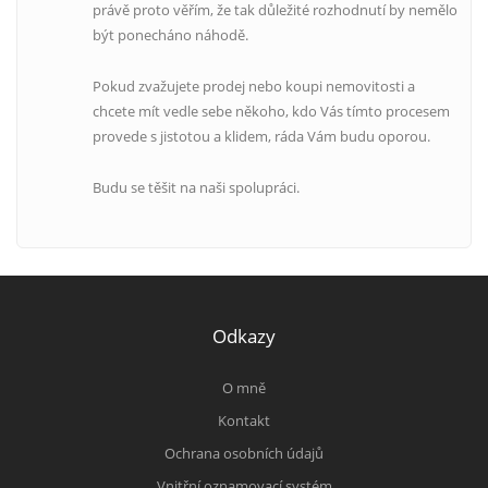
právě proto věřím, že tak důležité rozhodnutí by nemělo
být ponecháno náhodě.
Pokud zvažujete prodej nebo koupi nemovitosti a
chcete mít vedle sebe někoho, kdo Vás tímto procesem
provede s jistotou a klidem, ráda Vám budu oporou.
Budu se těšit na naši spolupráci.
Odkazy
O mně
Kontakt
Ochrana osobních údajů
Vnitřní oznamovací systém