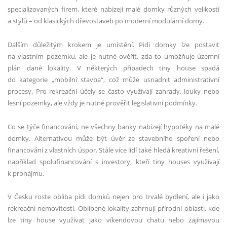
specializovaných firem, které nabízejí malé domky různých velikostí
a stylů – od klasických dřevostaveb po moderní modulární domy.
Dalším důležitým krokem je umístění. Pidi domky lze postavit
na vlastním pozemku, ale je nutné ověřit, zda to umožňuje územní
plán dané lokality. V některých případech tiny house spadá
do kategorie „mobilní stavba“, což může usnadnit administrativní
procesy. Pro rekreační účely se často využívají zahrady, louky nebo
lesní pozemky, ale vždy je nutné prověřit legislativní podmínky.
Co se týče financování, ne všechny banky nabízejí hypotéky na malé
domky. Alternativou může být úvěr ze stavebního spoření nebo
financování z vlastních úspor. Stále více lidí také hledá kreativní řešení,
například spolufinancování s investory, kteří tiny houses využívají
k pronájmu.
V Česku roste obliba pidi domků nejen pro trvalé bydlení, ale i jako
rekreační nemovitosti. Oblíbené lokality zahrnují přírodní oblasti, kde
lze tiny house využívat jako víkendovou chatu nebo zajímavou