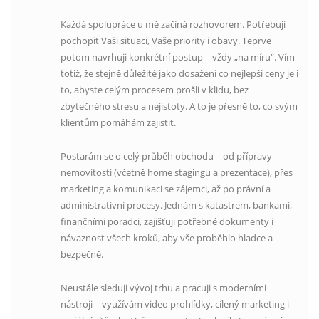
Každá spolupráce u mě začíná rozhovorem. Potřebuji
pochopit Vaši situaci, Vaše priority i obavy. Teprve
potom navrhuji konkrétní postup – vždy „na míru“. Vím
totiž, že stejně důležité jako dosažení co nejlepší ceny je i
to, abyste celým procesem prošli v klidu, bez
zbytečného stresu a nejistoty. A to je přesně to, co svým
klientům pomáhám zajistit.
Postarám se o celý průběh obchodu – od přípravy
nemovitosti (včetně home stagingu a prezentace), přes
marketing a komunikaci se zájemci, až po právní a
administrativní procesy. Jednám s katastrem, bankami,
finančními poradci, zajišťuji potřebné dokumenty i
návaznost všech kroků, aby vše proběhlo hladce a
bezpečně.
Neustále sleduji vývoj trhu a pracuji s moderními
nástroji – využívám video prohlídky, cílený marketing i