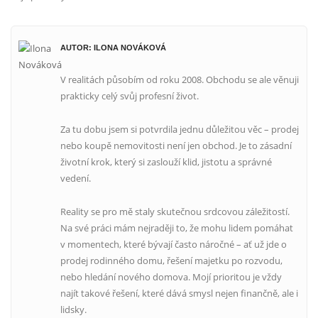
AUTOR: ILONA NOVÁKOVÁ
V realitách působím od roku 2008. Obchodu se ale věnuji
prakticky celý svůj profesní život.
Za tu dobu jsem si potvrdila jednu důležitou věc – prodej
nebo koupě nemovitosti není jen obchod. Je to zásadní
životní krok, který si zaslouží klid, jistotu a správné
vedení.
Reality se pro mě staly skutečnou srdcovou záležitostí.
Na své práci mám nejraději to, že mohu lidem pomáhat
v momentech, které bývají často náročné – ať už jde o
prodej rodinného domu, řešení majetku po rozvodu,
nebo hledání nového domova. Mojí prioritou je vždy
najít takové řešení, které dává smysl nejen finančně, ale i
lidsky.