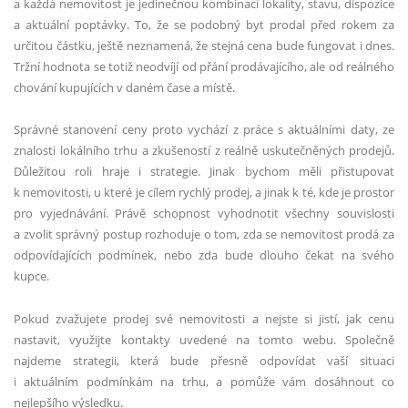
a každá nemovitost je jedinečnou kombinací lokality, stavu, dispozice
a aktuální poptávky. To, že se podobný byt prodal před rokem za
určitou částku, ještě neznamená, že stejná cena bude fungovat i dnes.
Tržní hodnota se totiž neodvíjí od přání prodávajícího, ale od reálného
chování kupujících v daném čase a místě.
Správné stanovení ceny proto vychází z práce s aktuálními daty, ze
znalosti lokálního trhu a zkušeností z reálně uskutečněných prodejů.
Důležitou roli hraje i strategie. Jinak bychom měli přistupovat
k nemovitosti, u které je cílem rychlý prodej, a jinak k té, kde je prostor
pro vyjednávání. Právě schopnost vyhodnotit všechny souvislosti
a zvolit správný postup rozhoduje o tom, zda se nemovitost prodá za
odpovídajících podmínek, nebo zda bude dlouho čekat na svého
kupce.
Pokud zvažujete prodej své nemovitosti a nejste si jistí, jak cenu
nastavit, využijte kontakty uvedené na tomto webu. Společně
najdeme strategii, která bude přesně odpovídat vaší situaci
i aktuálním podmínkám na trhu, a pomůže vám dosáhnout co
nejlepšího výsledku.