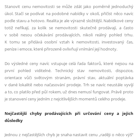
Stanovit cenu nemovitosti se může zdát jako poměrně jednoduchý
úkol. Stačí se podívat na podobné nabídky v okolí, přičíst něco navíc
podle stavu a hotovo. Realita je ale výrazně složitější. Nabídkové ceny
totiž neříkají, za kolik se nemovitosti skutečně prodávají, a často
v sobě nesou očekávání prodávajících, nikoli reálný pohled trhu.
K tomu se přidává osobní vztah k nemovitosti, investovaný čas,
peníze i emoce, které přirozeně ovlivňují vnímání její hodnoty.
Do výsledné ceny navíc vstupuje celá řada faktorů, které nejsou na
první pohled viditelné. Technický stav nemovitosti, dispozice,
orientace vůči světovým stranám, právní stav, aktuální poptávka
v dané lokalitě nebo načasování prodeje. Trh se navíc neustále vyvíjí
a to, co platilo před půl rokem, už dnes nemusí fungovat. Právě proto
je stanovení ceny jedním z nejcitlivějších momentů celého prodeje.
Nejčastější chyby prodávajících při určování ceny a jejich
důsledky
Jednou z nejčastějších chyb je snaha nastavit cenu „raději o něco výš“