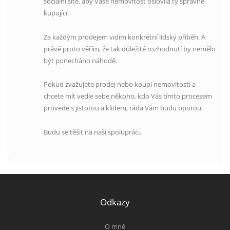
sociální sítě, aby Vaše nemovitost oslovila ty správné
kupující.
Za každým prodejem vidím konkrétní lidský příběh. A
právě proto věřím, že tak důležité rozhodnutí by nemělo
být ponecháno náhodě.
Pokud zvažujete prodej nebo koupi nemovitosti a
chcete mít vedle sebe někoho, kdo Vás tímto procesem
provede s jistotou a klidem, ráda Vám budu oporou.
Budu se těšit na naši spolupráci.
Odkazy
O mně