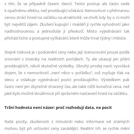
s tím, že se případně časem zlevní. Tento postup ale často vede
k opačnému efektu, než prodávající očekává. Nemovitost s přehnanou
cenou ztrácí hned na začátku na atraktivitě, ve chvíli, kdy by o ni mohl
být největší zájem. Zkušení kupující i makléři ji rychle vyhodnotí jako
nadhodnocenou a jednoduše ji přeskočí. Místo vyjednávání tak
přichází ticho a postupné vyčkávání, které může trvat týdny i měsíce.
Stejně rizikové je i podcenění ceny nebo její stanovování pouze podle
srovnání s inzeráty na realitních portálech. Ty ale ukazují jen přání
prodávajících, nikoli skutečné výsledky. Dlouhý prodej navíc vyvolává
dojem, že s nemovitostí „není něco v pořádku“, což zvyšuje tlak na
slevu a oslabuje vyjednávací pozici prodávajícího. Výsledkem pak
často není jen zbytečně ztracený čas, ale také nižší konečná cena, než
jaké bylo možné dosáhnout při správném nastavení hned na začátku.
Tržní hodnota není názor: proč rozhodují data, ne pocit
Naše pocity, zkušenosti z minulosti nebo informace od známých
mohou být při určování ceny zavádějící. Realitní trh se rychle mění