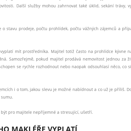
itosti. Další služby mohou zahrnovat také úklid, sekání trávy, vy
 o stavu prodeje, počtu prohlídek, počtu vážných zájemců a pří
vyplatí mít prostředníka. Majitel totiž často na prohlídce kývne n
dná. Samozřejmě, pokud majitel prodává nemovitost jednou za ži
 schopen se rychle rozhodnout nebo naopak odsouhlasí něco, co s
emcích i o tom, jakou slevu je možné nabídnout a co už je příliš. D
í sumu.
ýt pro majitele nepříjemné a stresující, ušetří.
ÍHO MAKLÉŘE VYPLATÍ