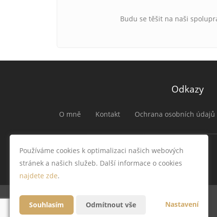
Budu se těšit na naši spolupr
Odkazy
O mně
Kontakt
Ochrana osobních údajů
Používáme cookies k optimalizaci našich webových
stránek a našich služeb. Další informace o cookies
najdete zde
.
Nastavení
Souhlasím
Odmítnout vše