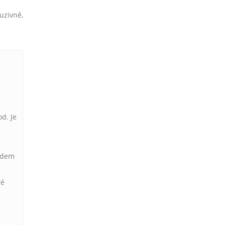
luzivně,
d. Je
lidem
ré