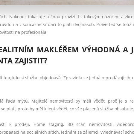
dkách. Nakonec inkasuje tučnou provizi. I s takovým názorem a zkr
ravdou a v současné situaci to platí dvojnásob. Právě teď se totiž m
vitosti na profesionála.
REALITNÍM MAKLÉŘEM VÝHODNÁ A 
TA ZAJISTIT?
dí ten, kdo si službu objednává. Zpravidla se jedná o prodávajícího
á řada mýtů. Majitelé nemovitostí by měli vědět, proč je s re
e platí, proto by měl klient vědět, co vše placená služba obsahuje
sti k prodeji, Home staging, 3D scan nemovitosti, videopro
propagaci na sociálních sítích, jednání se zájemci, vyjednávací scho