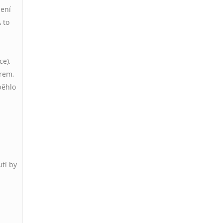
žení
A to
ce),
trem,
běhlo
utí by