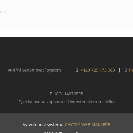
áci.
Vnitřní oznamovací systém
+420 725 173 083
|
i
IČO: 14976595
Fyzická osoba zapsaná v živnostenském rejstříku
Vytvořeno v systému
CHYTRÝ WEB MAKLÉŘE