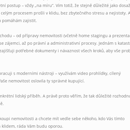
ní postup – vždy „na míru“. Vím totiž, že stejně důležité jako dosa
te celým procesem prošli v klidu, bez zbytečného stresu a nejistoty. 
m pomáhám zajistit.
chodu – od přípravy nemovitosti (včetně home stagingu a prezenta
e zájemci, až po právní a administrativní procesy. Jednám s katas
zajišťuji potřebné dokumenty i návaznost všech kroků, aby vše pro
pracuji s moderními nástroji – využívám video prohlídky, cílený
 Vaše nemovitost oslovila ty správné kupující.
rétní lidský příběh. A právě proto věřím, že tak důležité rozhodn
ě.
koupi nemovitosti a chcete mít vedle sebe někoho, kdo Vás tímto
a klidem, ráda Vám budu oporou.