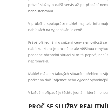
právní služby a další servis až po předání nemov
nebo stěhování.
V průběhu spolupráce makléř majitele informuje
nabídkách na vyjednávání o ceně.
Právě při jednání o snížení ceny nemovitosti se 
nabídku, která je pro něho ale většinou nevýho
podobné obchodní situaci si ocitá poprvé, není
nepromyslel.
Makléř má ale v takových situacích přehled o záj
počkat na další zájemce nebo vyjedná výhodnějš
V každém případě je těchto jednání, které mohou b
PROČ SE SLUŽBY REALITN