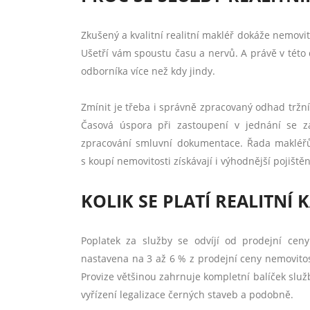
Zkušený a kvalitní realitní makléř dokáže nemovit
Ušetří vám spoustu času a nervů. A právě v této 
odborníka více než kdy jindy.
Zmínit je třeba i správně zpracovaný odhad tržn
Časová úspora při zastoupení v jednání se z
zpracování smluvní dokumentace. Řada makléřů 
s koupí nemovitosti získávají i výhodnější pojiště
KOLIK SE PLATÍ REALITNÍ 
Poplatek za služby se odvíjí od prodejní cen
nastavena na 3 až 6 % z prodejní ceny nemovit
Provize většinou zahrnuje kompletní balíček služ
vyřízení legalizace černých staveb a podobně.