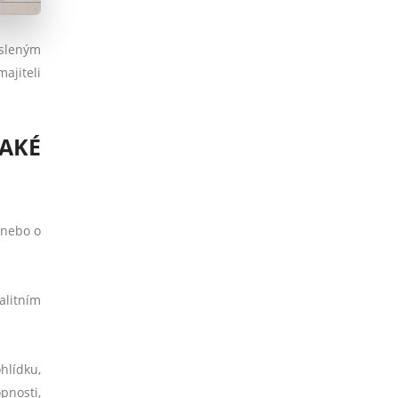
esleným
ajiteli
JAKÉ
 nebo o
alitním
.
hlídku,
pnosti,