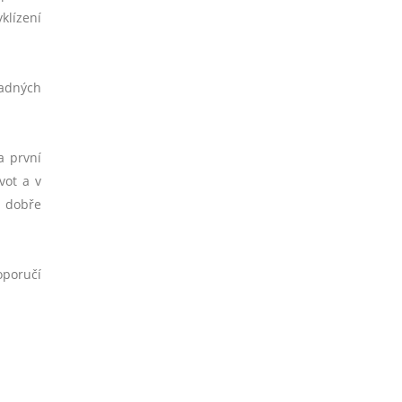
klízení
padných
a první
vot a v
i dobře
oporučí