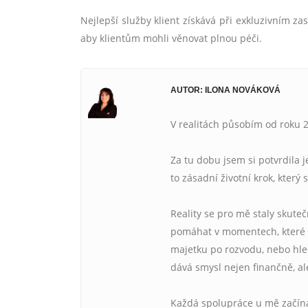
Nejlepší služby klient získává při exkluzivním zas
aby klientům mohli věnovat plnou péči.
AUTOR: ILONA NOVÁKOVÁ
V realitách působím od roku 2
Za tu dobu jsem si potvrdila 
to zásadní životní krok, který 
Reality se pro mě staly skute
pomáhat v momentech, které b
majetku po rozvodu, nebo hled
dává smysl nejen finančně, ale
Každá spolupráce u mě začíná 