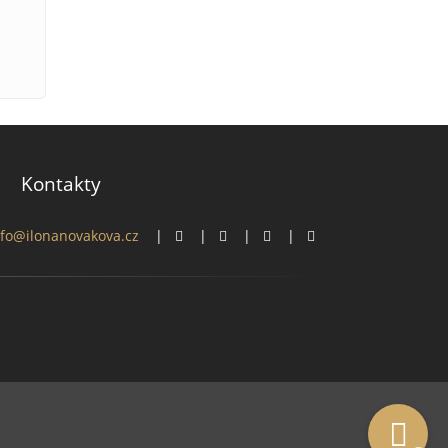
Kontakty
nfo@ilonanovakova.cz
|
|
|
|