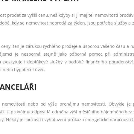
ost prodat za vyšší cenu, než kdyby si ji majitel nemovitosti prodáv
době, kdy se nemovitost neprodá za týden, jsou potřeba služby a z
í ceny, ten je zárukou rychlého prodeje a úsporou vašeho času a n
ájemci je nesporná, stejně jako odborná pomoc při administr
poskytuje i doplňkové služby v podobě finančního poradenství, 
ní nebo hypoteční úvěr.
KANCELÁŘI
y nemovitosti nebo od výše pronájmu nemovitosti. Obvykle je 
osti. U pronájmu odpovídá odměna výši měsíčního nájemného bez 
by. Někdy je součástí i vyhotovení průkazu energetické náročnosti 