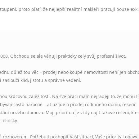
toupení, proto platí, že nejlepší realitní makléři pracují pouze exk
008. Obchodu se ale věnuji prakticky celý svůj profesní život.
jednu důležitou věc – prodej nebo koupě nemovitosti není jen obcho
si zaslouží klid, jistotu a správné vedení.
čnou srdcovou záležitostí. Na své práci mám nejraději to, že mohu 
ývají často náročné – ať už jde o prodej rodinného domu, řešení
ání nového domova. Mojí prioritou je vždy najít takové řešení, kte
 i lidsky.
rozhovorem. Potřebuji pochopit Vaši situaci, Vaše priority i obavy.