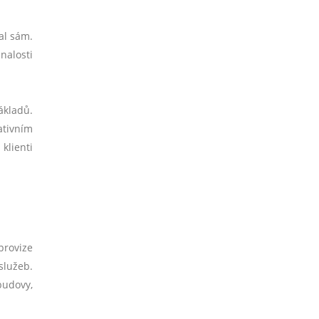
al sám.
nalosti
ákladů.
ativním
klienti
provize
služeb.
budovy,