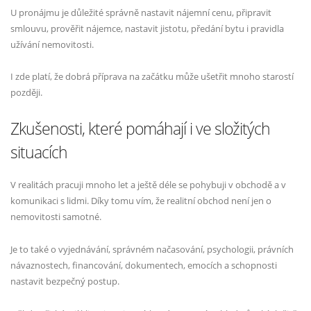
U pronájmu je důležité správně nastavit nájemní cenu, připravit
smlouvu, prověřit nájemce, nastavit jistotu, předání bytu i pravidla
užívání nemovitosti.
I zde platí, že dobrá příprava na začátku může ušetřit mnoho starostí
později.
Zkušenosti, které pomáhají i ve složitých
situacích
V realitách pracuji mnoho let a ještě déle se pohybuji v obchodě a v
komunikaci s lidmi. Díky tomu vím, že realitní obchod není jen o
nemovitosti samotné.
Je to také o vyjednávání, správném načasování, psychologii, právních
návaznostech, financování, dokumentech, emocích a schopnosti
nastavit bezpečný postup.