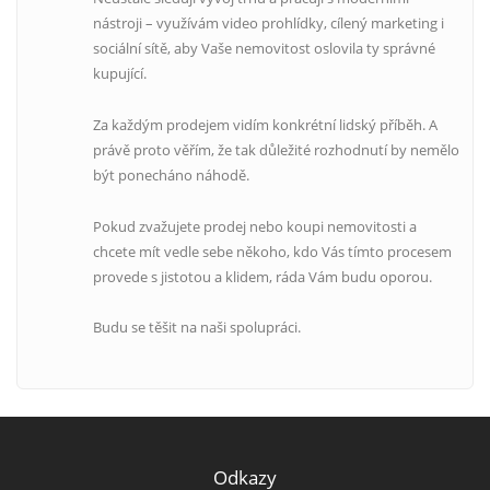
nástroji – využívám video prohlídky, cílený marketing i
sociální sítě, aby Vaše nemovitost oslovila ty správné
kupující.
Za každým prodejem vidím konkrétní lidský příběh. A
právě proto věřím, že tak důležité rozhodnutí by nemělo
být ponecháno náhodě.
Pokud zvažujete prodej nebo koupi nemovitosti a
chcete mít vedle sebe někoho, kdo Vás tímto procesem
provede s jistotou a klidem, ráda Vám budu oporou.
Budu se těšit na naši spolupráci.
Odkazy