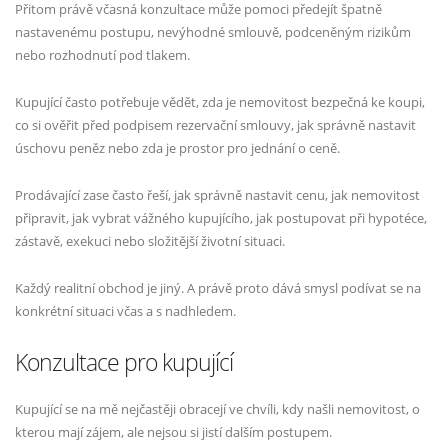
Přitom právě včasná konzultace může pomoci předejít špatně
nastavenému postupu, nevýhodné smlouvě, podceněným rizikům
nebo rozhodnutí pod tlakem.
Kupující často potřebuje vědět, zda je nemovitost bezpečná ke koupi,
co si ověřit před podpisem rezervační smlouvy, jak správně nastavit
úschovu peněz nebo zda je prostor pro jednání o ceně.
Prodávající zase často řeší, jak správně nastavit cenu, jak nemovitost
připravit, jak vybrat vážného kupujícího, jak postupovat při hypotéce,
zástavě, exekuci nebo složitější životní situaci.
Každý realitní obchod je jiný. A právě proto dává smysl podívat se na
konkrétní situaci včas a s nadhledem.
Konzultace pro kupující
Kupující se na mě nejčastěji obracejí ve chvíli, kdy našli nemovitost, o
kterou mají zájem, ale nejsou si jistí dalším postupem.