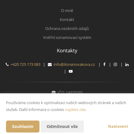
O mně
Kontakt
Ochrana osobních údajů
Vnitřní oznamovací systém
Kontakty
+420 725 173 083
|
info@ilonanovakova.cz
|
|
|
|
IČO: 14976595
Fyzická osoba zapsaná v živnostenském rejstříku
Používáme cookies k optimalizaci našich webových stránek a našich
služeb. Další informace o cookies
najdete zde
.
Vytvořeno v systému
CHYTRÝ WEB MAKLÉŘE
Souhlasím
Odmítnout vše
Nastavení
2026 © Tomawell s.r.o.