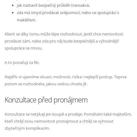
jak nastavit bezpečný průběh transakce,
zda má smysl prodávat svépomocí, nebo ve spolupráci s
makléřem.
Klient se díky tomu může lépe rozhodnout, jestli chce nemovitost
prodávat sám, nebo zda pro něj bude bezpečnější a výhodnější
spolupráce se mnou.
A to považuji za fér.
Nejdřív si ujasníme situaci, možnosti, rizika i nejlepší postup. Teprve
potom se rozhodnete, jakou cestou chcete jít.
Konzultace před pronájmem
Konzultace se netýkají jen koupě a prodeje. Pomáhám také majitelům,
kteří chtějí svou nemovitost pronajmout a chtějí se vyhnout
zbytečným komplikacím.