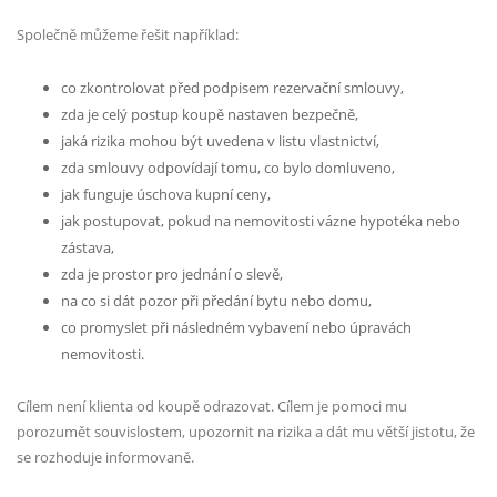
Společně můžeme řešit například:
co zkontrolovat před podpisem rezervační smlouvy,
zda je celý postup koupě nastaven bezpečně,
jaká rizika mohou být uvedena v listu vlastnictví,
zda smlouvy odpovídají tomu, co bylo domluveno,
jak funguje úschova kupní ceny,
jak postupovat, pokud na nemovitosti vázne hypotéka nebo
zástava,
zda je prostor pro jednání o slevě,
na co si dát pozor při předání bytu nebo domu,
co promyslet při následném vybavení nebo úpravách
nemovitosti.
Cílem není klienta od koupě odrazovat. Cílem je pomoci mu
porozumět souvislostem, upozornit na rizika a dát mu větší jistotu, že
se rozhoduje informovaně.