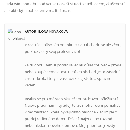
Ráda vám pomohu podívat se na vaši situaci s nadhledem, zkušeností
a praktickým pohledem z realitní praxe.
AUTOR: ILONA NOVÁKOVÁ
V realitách působím od roku 2008. Obchodu se ale věnuji
prakticky celý svůj profesní život.
Za tu dobu jsem si potvrdila jednu důležitou věc – prodej
nebo koupě nemovitosti není jen obchod. Je to zásadní
životní krok, který si zaslouží klid, jistotu a správné
vedení.
Reality se pro mě staly skutečnou srdcovou záležitostí.
Na své práci mám nejraději to, že mohu lidem pomáhat
v momentech, které bývají často náročné – ať už jde o
prodej rodinného domu, řešení majetku po rozvodu,
nebo hledání nového domova. Mojí prioritou je vždy