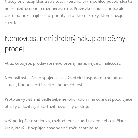
Někdy přicházejí klienti se situací, která na první pohled působí složitě,
nepřehledně nebo téměř neřešitelně. Právě zkušenost z praxe ale
často pomůže najít cestu, priority a konkrétní kroky, které dávají
smysl.
Nemovitost není drobný nákup ani běžný
prodej
Ať už kupujete, prodáváte nebo pronajímáte, nejde o maličkost.
Nemovitost je často spojena s celoživotními úsporami, rodinnou
situací, budoucností i velkou odpovědností.
Proto se vyplatí mít vedle sebe někoho, kdo ví, na co si dát pozor, jaké
otázky položit a jak nastavit bezpečný postup.
Než podepíšete smlouvu, rozhodnete se pod tlakem nebo uděláte
krok, který už nepůjde snadno vzít zpět, zeptejte se.