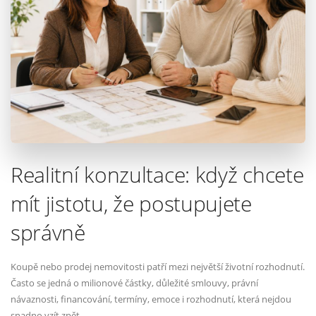
Realitní konzultace: když chcete
mít jistotu, že postupujete
správně
Koupě nebo prodej nemovitosti patří mezi největší životní rozhodnutí.
Často se jedná o milionové částky, důležité smlouvy, právní
návaznosti, financování, termíny, emoce i rozhodnutí, která nejdou
snadno vzít zpět.