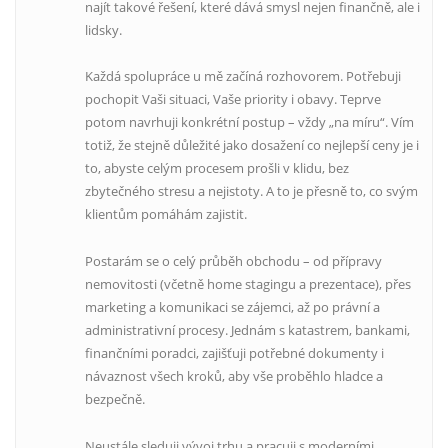
najít takové řešení, které dává smysl nejen finančně, ale i
lidsky.
Každá spolupráce u mě začíná rozhovorem. Potřebuji
pochopit Vaši situaci, Vaše priority i obavy. Teprve
potom navrhuji konkrétní postup – vždy „na míru“. Vím
totiž, že stejně důležité jako dosažení co nejlepší ceny je i
to, abyste celým procesem prošli v klidu, bez
zbytečného stresu a nejistoty. A to je přesně to, co svým
klientům pomáhám zajistit.
Postarám se o celý průběh obchodu – od přípravy
nemovitosti (včetně home stagingu a prezentace), přes
marketing a komunikaci se zájemci, až po právní a
administrativní procesy. Jednám s katastrem, bankami,
finančními poradci, zajišťuji potřebné dokumenty i
návaznost všech kroků, aby vše proběhlo hladce a
bezpečně.
Neustále sleduji vývoj trhu a pracuji s moderními