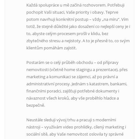
Každá spolupráce u mě začíná rozhovorem. Potřebuji
pochopit Vaši situaci, Vaše priority i obavy. Teprve
potom navrhuji konkrétní postup – vždy „na míru“. Vím
totiž, že stejně důležité jako dosažení co nejlepší ceny je i
to, abyste celým procesem prošli v klidu, bez
zbytečného stresu a nejistoty. A to je přesně to, co svým
klientům pomáhám zajistit.
Postarám se o celý průběh obchodu – od přípravy
nemovitosti (včetně home stagingu a prezentace), přes
marketing a komunikaci se zájemci, až po právní a
administrativní procesy. Jednám s katastrem, bankami,
finančními poradci, zajišťuji potřebné dokumenty i
návaznost všech kroků, aby vše proběhlo hladce a
bezpečně.
Neustále sleduji vývoj trhu a pracuji s moderními
nástroji – využívám video prohlídky, cílený marketing i
sociální sítě, aby Vaše nemovitost oslovila ty správné