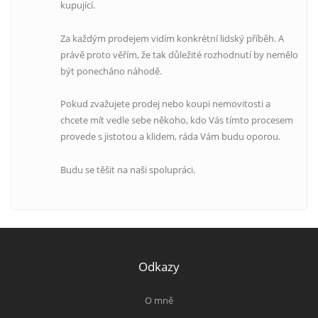
kupující.
Za každým prodejem vidím konkrétní lidský příběh. A
právě proto věřím, že tak důležité rozhodnutí by nemělo
být ponecháno náhodě.
Pokud zvažujete prodej nebo koupi nemovitosti a
chcete mít vedle sebe někoho, kdo Vás tímto procesem
provede s jistotou a klidem, ráda Vám budu oporou.
Budu se těšit na naši spolupráci.
Odkazy
O mně