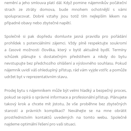
nemění a jeho smlouva platí dál. Když pomine nájemníkův počáteční
strach ze ztráty domova, bude mnohem ochotnější s vámi
spolupracovat. Dobré vztahy jsou totiž tím nejlepším lékem na
případné obavy nebo zbytečné napětí.
Společně si pak dopředu domluvte jasná pravidla pro pořádání
prohlídek s potenciálními zájemci. Vždy plně respektujte soukromí
a časové možnosti člověka, který v bytě aktuálně bydlí. Termíny
schůzek plánujte s dostatečným předstihem a nikdy do bytu
nevstupujte bez předchozího ohlášení a výslovného souhlasu. Pokud
nájemník uvidí váš ohleduplný přístup, rád vám vyjde vstříc a pomůže
udržet byt v reprezentativním stavu.
Prodej bytu s nájemníkem může být velmi hladký a bezpečný proces,
pokud se opírá o správné informace a profesionální přístup. Plánujete
takový krok a chcete mít jistotu, že vše proběhne bez zbytečných
starostí a právních komplikací? Neváhejte se na mne obrátit
prostřednictvím kontaktů uvedených na tomto webu. Společně
najdeme optimální řešení pro vaši situaci.