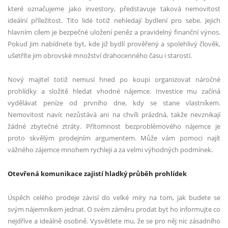
které označujeme jako investory, představuje taková nemovitost
ideální příležitost. Tito lidé totiž nehledají bydlení pro sebe. Jejich
hlavním cílem je bezpečné uložení peněz a pravidelný finanční výnos.
Pokud jim nabídnete byt, kde již bydlí prověřený a spolehlivý člověk,
ušetříte jim obrovské množství drahocenného času i starostí.
Nový majitel totiž nemusí hned po koupi organizovat náročné
prohlídky a složitě hledat vhodné nájemce. Investice mu začíná
vydělávat peníze od prvního dne, kdy se stane vlastníkem.
Nemovitost navíc nezůstává ani na chvíli prázdná, takže nevznikají
žádné zbytečné ztráty. Přítomnost bezproblémového nájemce je
proto skvělým prodejním argumentem. Může vám pomoci najít
vážného zájemce mnohem rychleji a za velmi výhodných podmínek.
Otevřená komunikace zajistí hladký průběh prohlídek
Úspěch celého prodeje závisí do velké míry na tom, jak budete se
svým nájemníkem jednat. O svém záměru prodat byt ho informujte co
nejdříve a ideálně osobně. Vysvětlete mu, že se pro něj nic zásadního