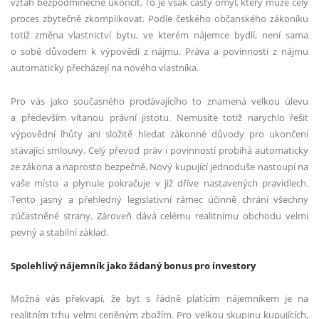
vztah bezpodmínečně ukončit. To je však častý omyl, který může celý
proces zbytečně zkomplikovat. Podle českého občanského zákoníku
totiž změna vlastnictví bytu, ve kterém nájemce bydlí, není sama
o sobě důvodem k výpovědi z nájmu. Práva a povinnosti z nájmu
automaticky přecházejí na nového vlastníka.
Pro vás jako současného prodávajícího to znamená velkou úlevu
a především vítanou právní jistotu. Nemusíte totiž narychlo řešit
výpovědní lhůty ani složitě hledat zákonné důvody pro ukončení
stávající smlouvy. Celý převod práv i povinností probíhá automaticky
ze zákona a naprosto bezpečně. Nový kupující jednoduše nastoupí na
vaše místo a plynule pokračuje v již dříve nastavených pravidlech.
Tento jasný a přehledný legislativní rámec účinně chrání všechny
zúčastněné strany. Zároveň dává celému realitnímu obchodu velmi
pevný a stabilní základ.
Spolehlivý nájemník jako žádaný bonus pro investory
Možná vás překvapí, že byt s řádně platícím nájemníkem je na
realitním trhu velmi ceněným zbožím. Pro velkou skupinu kupujících,