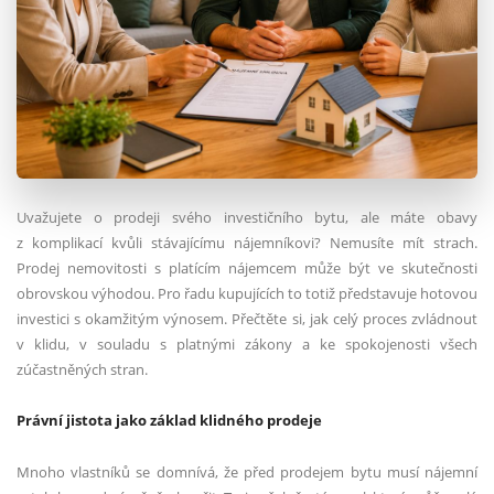
Uvažujete o prodeji svého investičního bytu, ale máte obavy
z komplikací kvůli stávajícímu nájemníkovi? Nemusíte mít strach.
Prodej nemovitosti s platícím nájemcem může být ve skutečnosti
obrovskou výhodou. Pro řadu kupujících to totiž představuje hotovou
investici s okamžitým výnosem. Přečtěte si, jak celý proces zvládnout
v klidu, v souladu s platnými zákony a ke spokojenosti všech
zúčastněných stran.
Právní jistota jako základ klidného prodeje
Mnoho vlastníků se domnívá, že před prodejem bytu musí nájemní