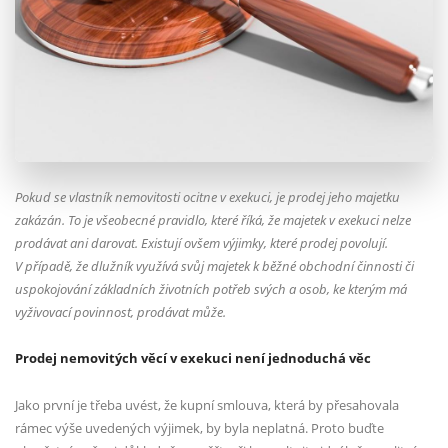
Pokud se vlastník nemovitosti ocitne v exekuci, je prodej jeho majetku
zakázán. To je všeobecné pravidlo, které říká, že majetek v exekuci nelze
prodávat ani darovat. Existují ovšem výjimky, které prodej povolují.
V případě, že dlužník využívá svůj majetek k běžné obchodní činnosti či
uspokojování základních životních potřeb svých a osob, ke kterým má
vyživovací povinnost, prodávat může.
Prodej nemovitých věcí v exekuci není jednoduchá věc
Jako první je třeba uvést, že kupní smlouva, která by přesahovala
rámec výše uvedených výjimek, by byla neplatná. Proto buďte