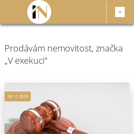
Prodávám nemovitost, značka
„V exekuci“
28. 11. 2019