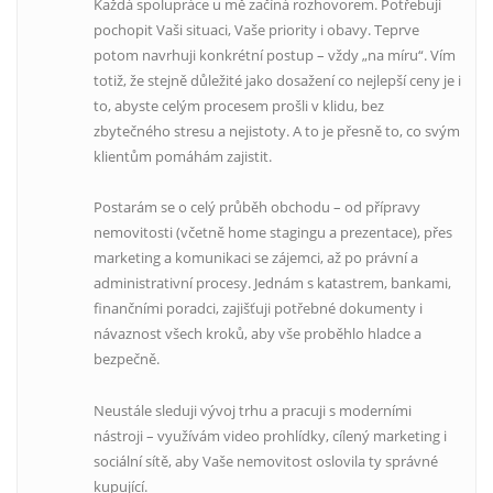
Každá spolupráce u mě začíná rozhovorem. Potřebuji
pochopit Vaši situaci, Vaše priority i obavy. Teprve
potom navrhuji konkrétní postup – vždy „na míru“. Vím
totiž, že stejně důležité jako dosažení co nejlepší ceny je i
to, abyste celým procesem prošli v klidu, bez
zbytečného stresu a nejistoty. A to je přesně to, co svým
klientům pomáhám zajistit.
Postarám se o celý průběh obchodu – od přípravy
nemovitosti (včetně home stagingu a prezentace), přes
marketing a komunikaci se zájemci, až po právní a
administrativní procesy. Jednám s katastrem, bankami,
finančními poradci, zajišťuji potřebné dokumenty i
návaznost všech kroků, aby vše proběhlo hladce a
bezpečně.
Neustále sleduji vývoj trhu a pracuji s moderními
nástroji – využívám video prohlídky, cílený marketing i
sociální sítě, aby Vaše nemovitost oslovila ty správné
kupující.