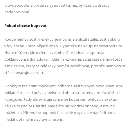
pravděpodobně prodá za vyšší částku, než by vzešla z dražby
nedobrovolné.
Pokud chcete kupovat
Koupě nemovitosti v exekuci je možná, ale složitá záležitost a skoro
vždy s sebou nese nějaké riziko. Hypotéku na koupi nemovitosti sice
získat můžete, jde ovšem o velmi složité jednání a spousta
dokladování a dohadování. Dalším rizikem je, že získáte nemovitost i
s majitelem, který se celé roky odmítá vystěhovat, protože nemovitost
stále považuje za svou.
S dobrým realitním makléřem, odborně sestavenými smlouvami a se
základní znalostí práv a povinností obou stran, tedy prodávajícího i
kupujícího, tady ale existuje šance, že koupí nemovitosti v exekuci
nějaké ty peníze ušetříte. Neděláte nic protizákonného, a navíc si
můžete ověřit svoji schopnost flexibilně reagovat v dané situaci a
hledat optimální a správná řešení.