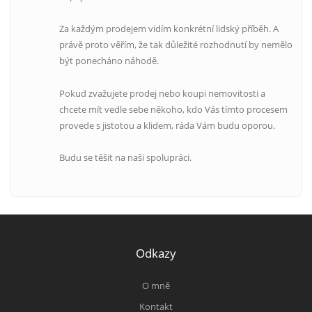
Za každým prodejem vidím konkrétní lidský příběh. A
právě proto věřím, že tak důležité rozhodnutí by nemělo
být ponecháno náhodě.
Pokud zvažujete prodej nebo koupi nemovitosti a
chcete mít vedle sebe někoho, kdo Vás tímto procesem
provede s jistotou a klidem, ráda Vám budu oporou.
Budu se těšit na naši spolupráci.
Odkazy
O mně
Kontakt