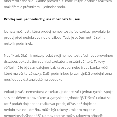
obezřetní a vše si důkladně prověřte, či konzultujte ideálně s realitním
makléřem a právníkem u jednoho stolu.
Prodej není jednoduchý, ale možnosti tu jsou
Jedna z možností, která prodej nemovitosti před exekucí povoluje, je
prodej před nedobrovolnou dražbou. Tady je ovšem nutné splnit
několik podmínek.
Například: Dlužník může prodat svoji nemovitost před nedobrovolnou
dražbou, pokud s tím souhlasí exekutor a ostatní věřitelé. Takový
věřitel může být samozřejmě fyzická osoba, nebo třeba banka, vůči
které má věřitel závazky. Další podmínkou je, že nejnižší prodejní cena
musí odpovídat znaleckému posudku.
Pokud je vaše nemovitost v exekuci, je dobré začít jednat rychle. Spojit
se s makléřem a právníkem a vymyslet nejvhodnější řešení. Pokud se
totiž podaří dojednat a realizovat prodej dříve, než dojde na
nedobrovolnou dražbu, může být takový krok pro majitele
nemovitostí výhodnější. Nemovitost se totiž v takovém případě