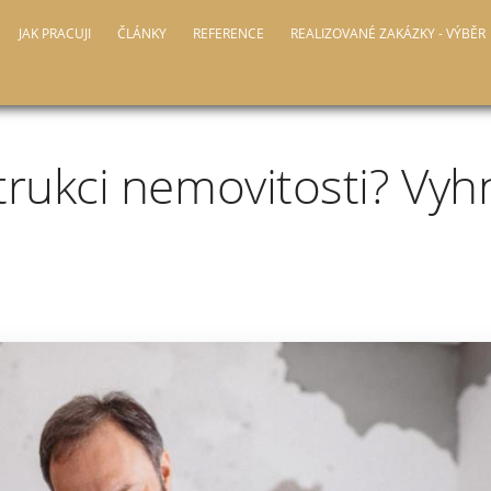
JAK PRACUJI
ČLÁNKY
REFERENCE
REALIZOVANÉ ZAKÁZKY - VÝBĚR
trukci nemovitosti? Vyh