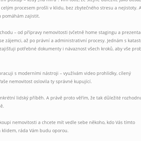
te celým procesem prošli v klidu, bez zbytečného stresu a nejistoty. 
m pomáhám zajistit.
chodu – od přípravy nemovitosti (včetně home stagingu a prezenta
e zájemci, až po právní a administrativní procesy. Jednám s katas
zajišťuji potřebné dokumenty i návaznost všech kroků, aby vše pro
pracuji s moderními nástroji – využívám video prohlídky, cílený
 Vaše nemovitost oslovila ty správné kupující.
rétní lidský příběh. A právě proto věřím, že tak důležité rozhodn
ě.
koupi nemovitosti a chcete mít vedle sebe někoho, kdo Vás tímto
a klidem, ráda Vám budu oporou.