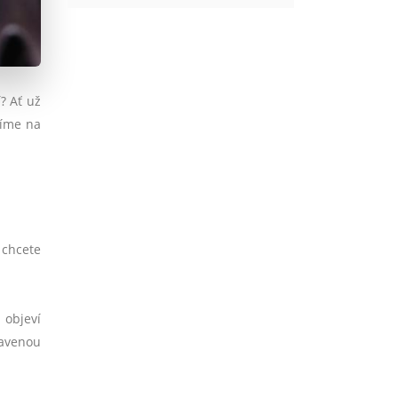
? Ať už
říme na
 chcete
 objeví
ravenou