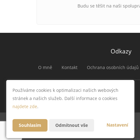
Budu se těšit na naši spolupr
Odkazy
O mně
Kontakt
Ochrana osobních údajů
Používáme cookies k optimalizaci našich webových
stránek a našich služeb. Další informace o cookies
najdete zde
.
Nastavení
Souhlasím
Odmítnout vše