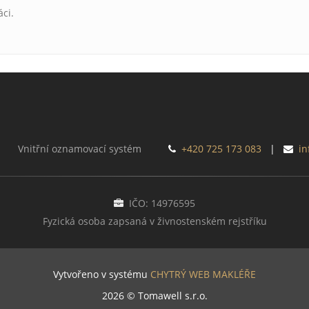
áci.
Vnitřní oznamovací systém
+420 725 173 083
|
in
IČO: 14976595
Fyzická osoba zapsaná v živnostenském rejstříku
Vytvořeno v systému
CHYTRÝ WEB MAKLÉŘE
2026 © Tomawell s.r.o.