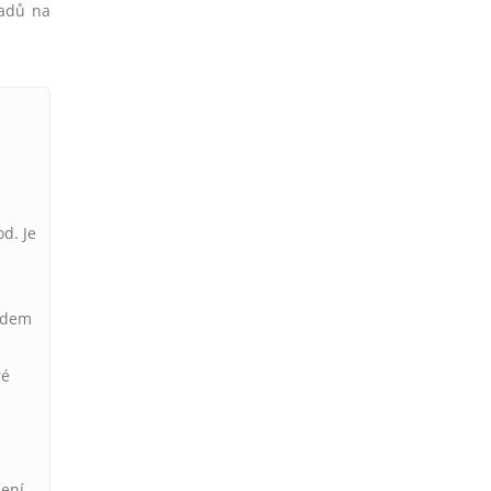
ladů na
d. Je
lidem
ré
žení