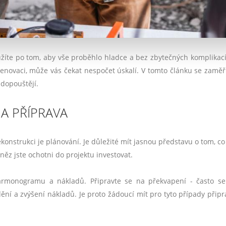
užíte po tom, aby vše proběhlo hladce a bez zbytečných komplikací
enovaci, může vás čekat nespočet úskalí. V tomto článku se zamě
i dopouštějí.
A PŘÍPRAVA
ekonstrukci je plánování. Je důležité mít jasnou představu o tom, co
ěz jste ochotni do projektu investovat.
harmonogramu a nákladů. Připravte se na překvapení - často se
ní a zvýšení nákladů. Je proto žádoucí mít pro tyto případy přip