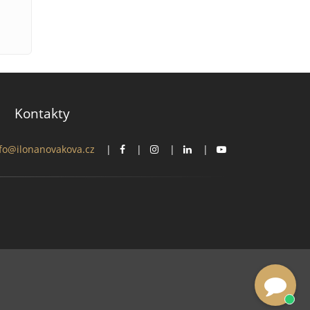
Kontakty
fo@ilonanovakova.cz
|
|
|
|