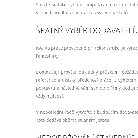
Snažte se také vyhnout impulzivním rozhodnut
vedou k prodloužení prací a zvýšení nákladů.
ŠPATNÝ VÝBĚR DODAVATELŮ
Kvalita práce provedené při rekonstrukci je výraz
řemeslníky.
Doporučuji provést důkladný průzkum, požádat
reference a ukázky předchozí práce. S výběrem
poptávku a následně vám samotné firmy dodají c
vždy nejlepší.
V neposlední řadě vytvořte s budoucím dodavate
Toto dodává oběma stranám jistotu.
NEDODRŽOVÁNÍ STAVEBNÍC