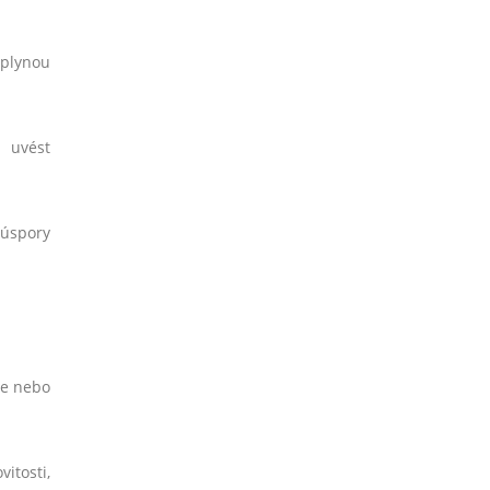
 plynou
 uvést
 úspory
ce nebo
itosti,