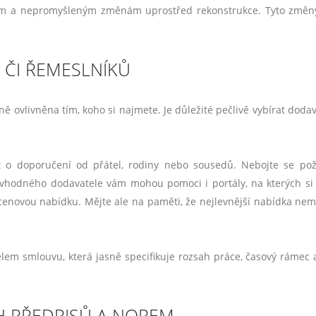
ím a nepromyšleným změnám uprostřed rekonstrukce. Tyto změn
 ČI ŘEMESLNÍKŮ
ně ovlivněna tím, koho si najmete. Je důležité pečlivě vybírat dodav
 o doporučení od přátel, rodiny nebo sousedů. Nebojte se po
 vhodného dodavatele vám mohou pomoci i portály, na kterých si
enovou nabídku. Mějte ale na paměti, že nejlevnější nabídka nem
lem smlouvu, která jasně specifikuje rozsah práce, časový rámec 
H PŘEDPISŮ A NOREM