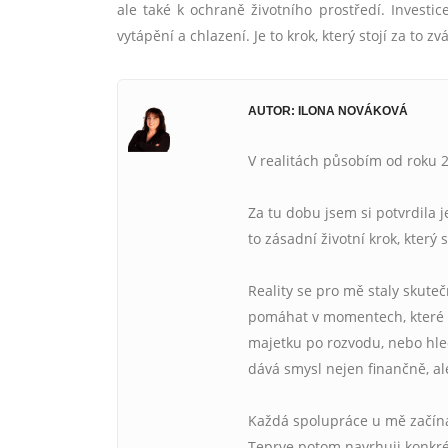
ale také k ochraně životního prostředí. Investi
vytápění a chlazení. Je to krok, který stojí za to zvá
AUTOR: ILONA NOVÁKOVÁ
V realitách působím od roku 2
Za tu dobu jsem si potvrdila 
to zásadní životní krok, který 
Reality se pro mě staly skute
pomáhat v momentech, které b
majetku po rozvodu, nebo hled
dává smysl nejen finančně, ale
Každá spolupráce u mě začíná 
Teprve potom navrhuji konkrét