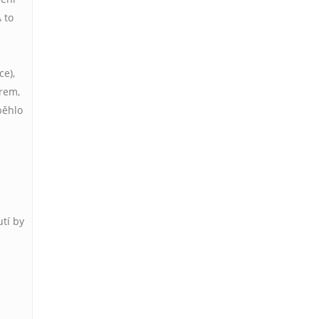
A to
ce),
trem,
běhlo
utí by