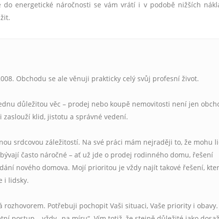
ce do energetické náročnosti se vám vrátí i v podobě nižších nák
žit.
008. Obchodu se ale věnuji prakticky celý svůj profesní život.
jednu důležitou věc – prodej nebo koupě nemovitosti není jen obcho
si zaslouží klid, jistotu a správné vedení.
čnou srdcovou záležitostí. Na své práci mám nejraději to, že mohu 
ývají často náročné – ať už jde o prodej rodinného domu, řešení
ání nového domova. Mojí prioritou je vždy najít takové řešení, kte
 i lidsky.
rozhovorem. Potřebuji pochopit Vaši situaci, Vaše priority i obavy.
ní postup – vždy „na míru“. Vím totiž, že stejně důležité jako dosa