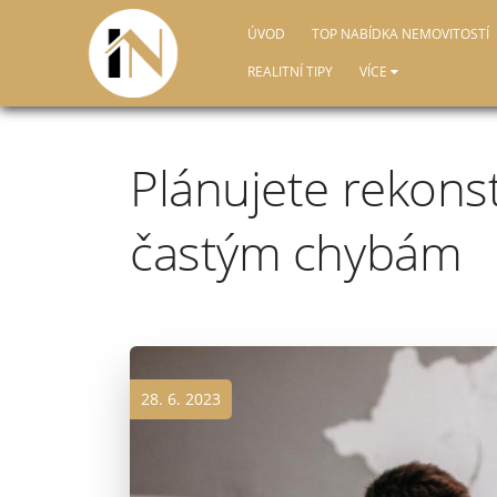
ÚVOD
TOP NABÍDKA NEMOVITOSTÍ
REALITNÍ TIPY
VÍCE
Plánujete rekons
častým chybám
28. 6. 2023