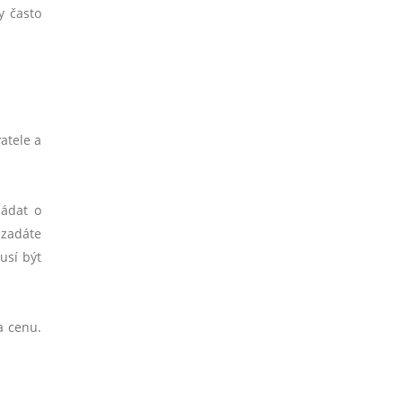
y často
atele a
žádat o
 zadáte
usí být
a cenu.