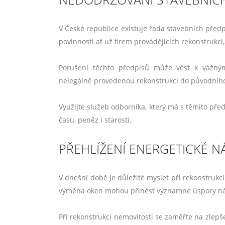
V České republice existuje řada stavebních před
povinnosti ať už firem provádějících rekonstrukc
Porušení těchto předpisů může vést k vážný
nelegálně provedenou rekonstrukci do původníh
Využijte služeb odborníka, který má s těmito před
času, peněz i starostí.
PŘEHLÍŽENÍ ENERGETICKÉ 
V dnešní době je důležité myslet při rekonstrukc
výměna oken mohou přinést významné úspory n
Při rekonstrukci nemovitosti se zaměřte na zlepš