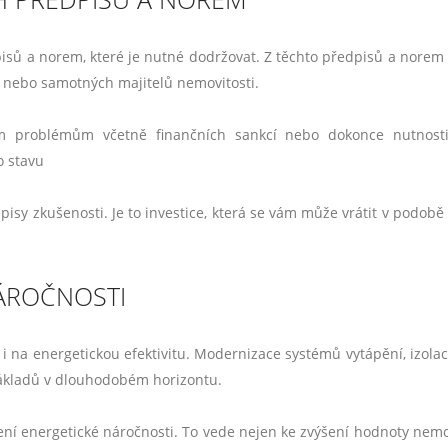
pisů a norem, které je nutné dodržovat. Z těchto předpisů a norem
i, nebo samotných majitelů nemovitosti.
m problémům včetně finančních sankcí nebo dokonce nutnosti
o stavu
pisy zkušenosti. Je to investice, která se vám může vrátit v podobě
NÁROČNOSTI
i i na energetickou efektivitu. Modernizace systémů vytápění, izola
ákladů v dlouhodobém horizontu.
ení energetické náročnosti. To vede nejen ke zvýšení hodnoty nemov