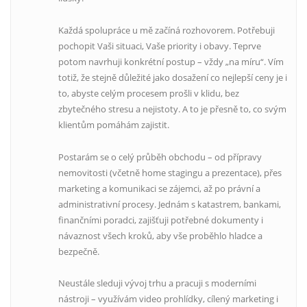
Každá spolupráce u mě začíná rozhovorem. Potřebuji
pochopit Vaši situaci, Vaše priority i obavy. Teprve
potom navrhuji konkrétní postup – vždy „na míru“. Vím
totiž, že stejně důležité jako dosažení co nejlepší ceny je i
to, abyste celým procesem prošli v klidu, bez
zbytečného stresu a nejistoty. A to je přesně to, co svým
klientům pomáhám zajistit.
Postarám se o celý průběh obchodu – od přípravy
nemovitosti (včetně home stagingu a prezentace), přes
marketing a komunikaci se zájemci, až po právní a
administrativní procesy. Jednám s katastrem, bankami,
finančními poradci, zajišťuji potřebné dokumenty i
návaznost všech kroků, aby vše proběhlo hladce a
bezpečně.
Neustále sleduji vývoj trhu a pracuji s moderními
nástroji – využívám video prohlídky, cílený marketing i