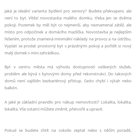
Jaká je ideální varianta bydlení pro seniory? Budete překvapeni, ale
není to byt. Vítězí novostavba malého domku, třeba jen se dvěma
pokoji. Pozemek by měl být co nejmenší, aby neznamenal zátěž, ale
místo pro odpočinek a domácího mazlíčka. Novostavba je nejlepším
řešením, protože znamená minimální náklady na provoz a na údržbu.
Vyplatí se prodat prostorný byt s prázdnými pokoji a pořídit si nový
malý domek s mini zahrádkou.
Byt v centru města má výhodu dostupnosti veškerých služeb,
problém ale bývá s bytovými domy před rekonstrukcí. Do takových
domů není zajištěn bezbariérový přístup, často chybí i výtah nebo
balkón.
A jaké je základní pravidlo pro nákup nemovitosti? Lokalita, lokalita,
lokalita. Vše ostatní můžete změnit, přetvořit a upravit.
Pokud se budete chtít na cokoliv zeptat nebo s něčím poradit,