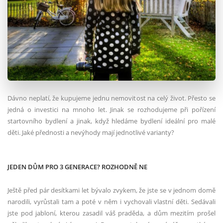
Dávno neplatí, že kupujeme jednu nemovitost na celý život. Přesto se
jedná o investici na mnoho let. Jinak se rozhodujeme při pořízení
startovního bydlení a jinak, když hledáme bydlení ideální pro malé
děti. Jaké přednosti a nevýhody mají jednotlivé varianty?
JEDEN DŮM PRO 3 GENERACE? ROZHODNĚ NE
Ještě před pár desítkami let bývalo zvykem, že jste se v jednom domě
narodili, vyrůstali tam a poté v něm i vychovali vlastní děti. Sedávali
jste pod jabloní, kterou zasadil váš praděda, a dům mezitím prošel