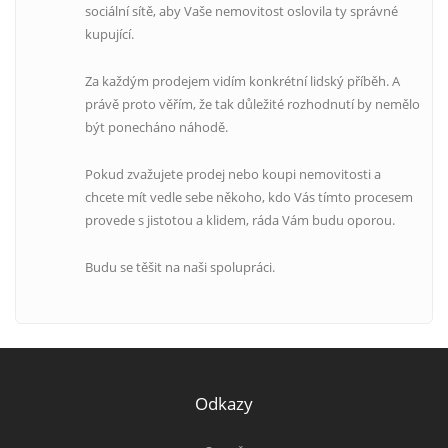
sociální sítě, aby Vaše nemovitost oslovila ty správné
kupující.
Za každým prodejem vidím konkrétní lidský příběh. A
právě proto věřím, že tak důležité rozhodnutí by nemělo
být ponecháno náhodě.
Pokud zvažujete prodej nebo koupi nemovitosti a
chcete mít vedle sebe někoho, kdo Vás tímto procesem
provede s jistotou a klidem, ráda Vám budu oporou.
Budu se těšit na naši spolupráci.
Odkazy