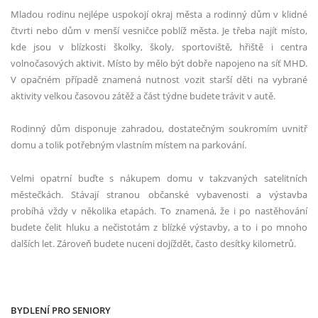
Mladou rodinu nejlépe uspokojí okraj města a rodinný dům v klidné
čtvrti nebo dům v menší vesničce poblíž města. Je třeba najít místo,
kde jsou v blízkosti školky, školy, sportoviště, hřiště i centra
volnočasových aktivit. Místo by mělo být dobře napojeno na síť MHD.
V opačném případě znamená nutnost vozit starší děti na vybrané
aktivity velkou časovou zátěž a část týdne budete trávit v autě.
Rodinný dům disponuje zahradou, dostatečným soukromím uvnitř
domu a tolik potřebným vlastním místem na parkování.
Velmi opatrní buďte s nákupem domu v takzvaných satelitních
městečkách. Stávají stranou občanské vybavenosti a výstavba
probíhá vždy v několika etapách. To znamená, že i po nastěhování
budete čelit hluku a nečistotám z blízké výstavby, a to i po mnoho
dalších let. Zároveň budete nuceni dojíždět, často desítky kilometrů.
BYDLENÍ PRO SENIORY