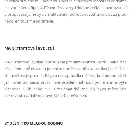
několika stavebními úpravami. Dnes se s takovým scénářem potkáme
jen v minimu případů. Během života vystřídáme i několik nemovitostí
a přizpůsobujeme bydlení aktuálním potřebám, stěhujeme se za prací
nebo jen toužíme po změně.
PRVNÍ STARTOVNÍ BYDLENÍ
První startovní bydlení pořizujeme pro samostatnou osobu nebo pár.
Základním požadavkem je centrum města a blízkost veškerých služeb.
Nemovitost je pro mladší generaci zpravidla místem, kde budou trávit
jen minimum času, proto není problém sáhnout po menším bytě
dispozice 1+kk nebo 1+1. Problematické zde jen bývá místo pro
parkování a vzdálenost bydliště od zaměstnání.
BYDLENÍ PRO MLADOU RODINU