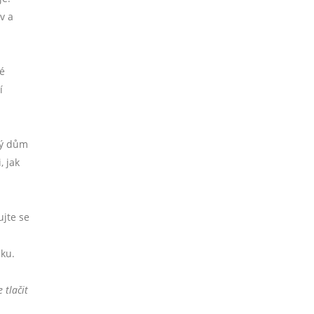
v a
é
í
ný dům
, jak
ujte se
dku.
 tlačit