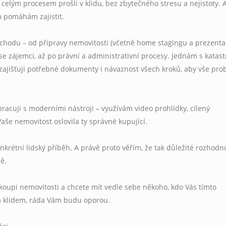
te celým procesem prošli v klidu, bez zbytečného stresu a nejistoty. 
m pomáhám zajistit.
chodu – od přípravy nemovitosti (včetně home stagingu a prezenta
e zájemci, až po právní a administrativní procesy. Jednám s katas
zajišťuji potřebné dokumenty i návaznost všech kroků, aby vše pro
pracuji s moderními nástroji – využívám video prohlídky, cílený
 Vaše nemovitost oslovila ty správné kupující.
rétní lidský příběh. A právě proto věřím, že tak důležité rozhodn
ě.
koupi nemovitosti a chcete mít vedle sebe někoho, kdo Vás tímto
a klidem, ráda Vám budu oporou.