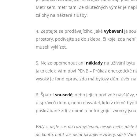
Metr sem, metr tam. Ze skutečných výměr je napří
zálohy na některé služby.
4. Zeptejte se prodávajícího, jaké
vybavení
je sou
prostory, podívejte se do sklepa, či kóje, zda nen
museli vyklízet.
5. Nelze opomenout ani
náklady
na užívání bytu
jako celek, vám poví PENB – Průkaz energetické ná
vysoký je fond oprav, zda má bytový dům úvěr na
6. Špatní
sousedé
, nebo jejich podivné návštěvy
u správců domu, nebo obyvatel, kdo v domě bydlí 
poškrábané zdi v domě a nefungující zvonky jsou 
Vždy si dejte čas na rozmyšlenou, nespěchejte, jděte
do kouta, nutit vás dělat ukvapené závěry, sdělí Vám