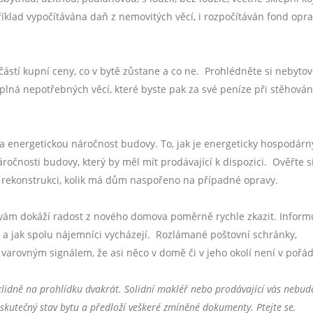
klad vypočítávána daň z nemovitých věcí, i rozpočítáván fond opra
částí kupní ceny, co v bytě zůstane a co ne.
Prohlédněte si nebytov
í plná nepotřebných věcí, které byste pak za své peníze při stěhován
 a energetickou náročnost budovy. To, jak je energeticky hospodár
ročnosti budovy, který by měl mít prodávající k dispozici.
Ověřte si
 rekonstrukci, kolik má dům naspořeno na případné opravy.
, vám dokáží radost z nového domova poměrně rychle zkazit. Inform
a jak spolu nájemníci vycházejí.
Rozlámané poštovní schránky,
varovným signálem, že asi něco v domě či v jeho okolí není v pořá
 klidně na prohlídku dvakrát. Solidní makléř nebo prodávající vás nebude
 skutečný stav bytu a předloží veškeré zmíněné dokumenty. Ptejte se.