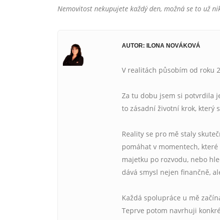
Nemovitost nekupujete každý den, možná se to už nik
AUTOR: ILONA NOVÁKOVÁ
V realitách působím od roku 2
Za tu dobu jsem si potvrdila 
to zásadní životní krok, který 
Reality se pro mě staly skute
pomáhat v momentech, které b
majetku po rozvodu, nebo hled
dává smysl nejen finančně, ale
Každá spolupráce u mě začíná 
Teprve potom navrhuji konkrét