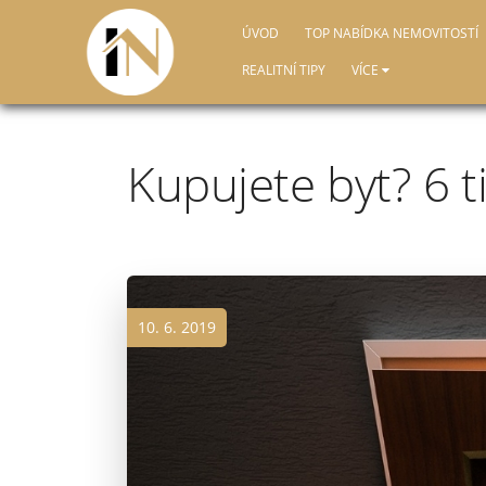
ÚVOD
TOP NABÍDKA NEMOVITOSTÍ
REALITNÍ TIPY
VÍCE
Kupujete byt? 6 t
10. 6. 2019