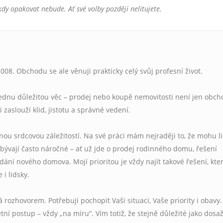
dy opakovat nebude. Ať své volby později nelitujete.
008. Obchodu se ale věnuji prakticky celý svůj profesní život.
jednu důležitou věc – prodej nebo koupě nemovitosti není jen obcho
si zaslouží klid, jistotu a správné vedení.
čnou srdcovou záležitostí. Na své práci mám nejraději to, že mohu 
ývají často náročné – ať už jde o prodej rodinného domu, řešení
ání nového domova. Mojí prioritou je vždy najít takové řešení, kte
 i lidsky.
rozhovorem. Potřebuji pochopit Vaši situaci, Vaše priority i obavy.
ní postup – vždy „na míru“. Vím totiž, že stejně důležité jako dosa