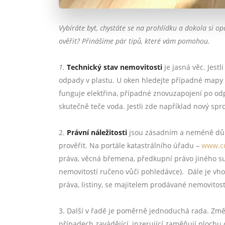
Vybíráte byt, chystáte se na prohlídku a dokola si op
ověřit? Přinášíme pár tipů, které vám pomohou.
1.
Technický stav nemovitosti
je jasná věc. Jest
odpady v plastu. U oken hledejte případné mapy 
funguje elektřina, případné znovuzapojení po odp
skutečně teče voda. Jestli zde například nový spr
2.
Právní náležitosti
jsou zásadním a neméně důle
prověřit. Na portále katastrálního úřadu –
www.cu
práva, věcná břemena, předkupní právo jiného sub
nemovitostí ručeno vůči pohledávce).
Dále je vho
práva, listiny, se majitelem prodávané nemovitosti
3. Další v řadě je poměrně jednoduchá rada. Změ
případech zavádějící, inzerující zaměňují plochu o