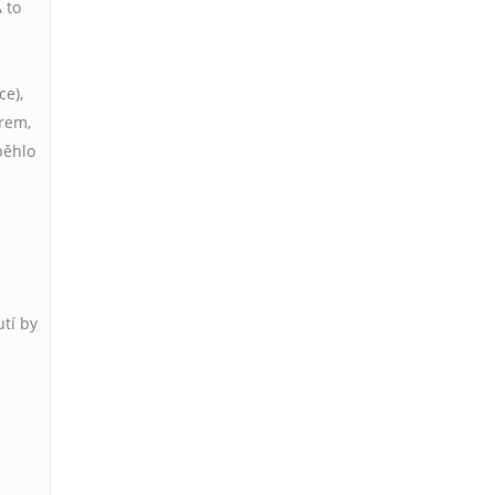
A to
ce),
trem,
běhlo
utí by