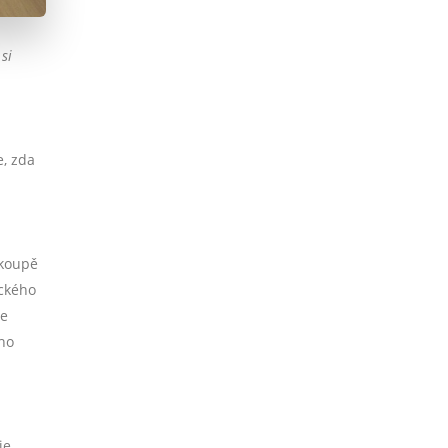
si
e, zda
 koupě
ického
je
ého
je.