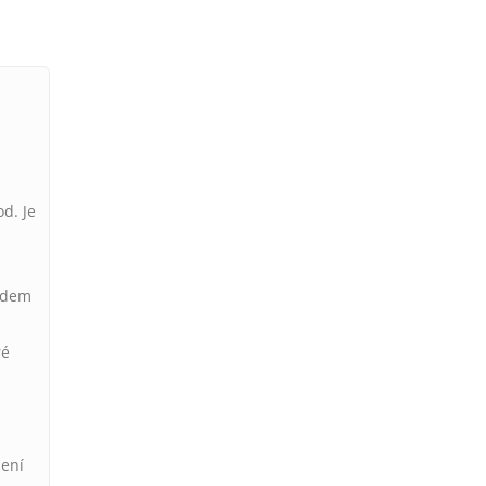
d. Je
lidem
ré
žení