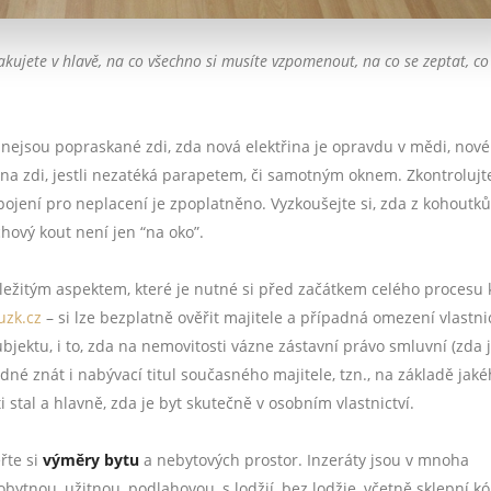
akujete v hlavě, na co všechno si musíte vzpomenout, na co se zeptat, co 
li nejsou popraskané zdi, zda nová elektřina je opravdu v mědi, nové
na zdi, jestli nezatéká parapetem, či samotným oknem. Zkontrolujt
ojení pro neplacení je zpoplatněno. Vyzkoušejte si, zda z kohoutků
chový kout není jen “na oko”.
žitým aspektem, které je nutné si před začátkem celého procesu
zk.cz
– si lze bezplatně ověřit majitele a případná omezení vlastn
jektu, i to, zda na nemovitosti vázne zástavní právo smluvní (zda 
dné znát i nabývací titul současného majitele, tzn., na základě jak
 stal a hlavně, zda je byt skutečně v osobním vlastnictví.
řte si
výměry bytu
a nebytových prostor. Inzeráty jsou v mnoha
bytnou, užitnou, podlahovou, s lodžií, bez lodžie, včetně sklepní kó