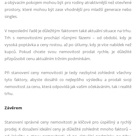
a obývacím pokojem mohou být pro rodiny atraktivnější než otevřené
prostory, které mohou být zase vhodnější pro mladší generace nebo
singles.
V neposlední řadě je důležitým faktorem také aktuální situace na trhu.
Trh s nemovitostmi prochází různými fázemi – od období, kdy je
vysoká poptávka a ceny rostou, až po útlumy, kdy je více nabídek než
kupců. Pokud chcete svou nemovitost prodat rychle, je důležité
přizpůsobit cenu aktuálním tržním podmínkám.
Při stanovení ceny nemovitosti je tedy nezbytné zohlednit všechny
tyto faktory, abyste dosáhli co nejlepšího výsledku a prodali svoji
nemovitost za cenu, která odpovídá jak vašim očekáváním, tak i realitě
trhu.
Závěrem
Stanovení správné ceny nemovitosti je klíčové pro úspěšný a rychlý
prodej. K dosažení ideální ceny je důležité zohlednit mnoho faktorů –