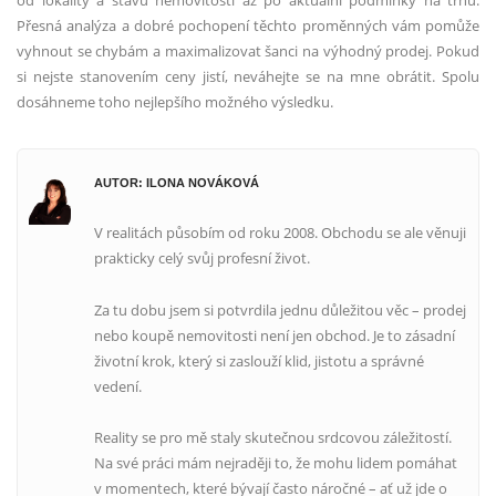
od lokality a stavu nemovitosti až po aktuální podmínky na trhu.
Přesná analýza a dobré pochopení těchto proměnných vám pomůže
vyhnout se chybám a maximalizovat šanci na výhodný prodej. Pokud
si nejste stanovením ceny jistí, neváhejte se na mne obrátit. Spolu
dosáhneme toho nejlepšího možného výsledku.
AUTOR: ILONA NOVÁKOVÁ
V realitách působím od roku 2008. Obchodu se ale věnuji
prakticky celý svůj profesní život.
Za tu dobu jsem si potvrdila jednu důležitou věc – prodej
nebo koupě nemovitosti není jen obchod. Je to zásadní
životní krok, který si zaslouží klid, jistotu a správné
vedení.
Reality se pro mě staly skutečnou srdcovou záležitostí.
Na své práci mám nejraději to, že mohu lidem pomáhat
v momentech, které bývají často náročné – ať už jde o