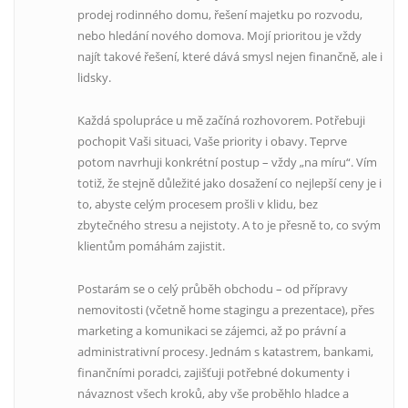
prodej rodinného domu, řešení majetku po rozvodu,
nebo hledání nového domova. Mojí prioritou je vždy
najít takové řešení, které dává smysl nejen finančně, ale i
lidsky.
Každá spolupráce u mě začíná rozhovorem. Potřebuji
pochopit Vaši situaci, Vaše priority i obavy. Teprve
potom navrhuji konkrétní postup – vždy „na míru“. Vím
totiž, že stejně důležité jako dosažení co nejlepší ceny je i
to, abyste celým procesem prošli v klidu, bez
zbytečného stresu a nejistoty. A to je přesně to, co svým
klientům pomáhám zajistit.
Postarám se o celý průběh obchodu – od přípravy
nemovitosti (včetně home stagingu a prezentace), přes
marketing a komunikaci se zájemci, až po právní a
administrativní procesy. Jednám s katastrem, bankami,
finančními poradci, zajišťuji potřebné dokumenty i
návaznost všech kroků, aby vše proběhlo hladce a