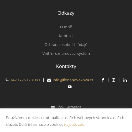
Odkazy
O mně
Kontakt
Ochrana osobních údajů
Vnitřní oznamovací systém
Kontakty
+420 725 173 083
|
info@ilonanovakova.cz
|
|
|
|
IČO: 14976595
Fyzická osoba zapsaná v živnostenském rejstříku
Používáme cookies k optimalizaci našich webových stránek a našich
služeb. Další informace o cookies
najdete zde
.