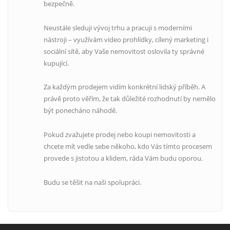
bezpečně.
Neustále sleduji vývoj trhu a pracuji s moderními
nástroji – využívám video prohlídky, cílený marketing i
sociální sítě, aby Vaše nemovitost oslovila ty správné
kupující.
Za každým prodejem vidím konkrétní lidský příběh. A
právě proto věřím, že tak důležité rozhodnutí by nemělo
být ponecháno náhodě.
Pokud zvažujete prodej nebo koupi nemovitosti a
chcete mít vedle sebe někoho, kdo Vás tímto procesem
provede s jistotou a klidem, ráda Vám budu oporou.
Budu se těšit na naši spolupráci.