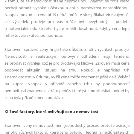
k tomu, že se nemovitost stane neprodejnou. Zájemci se totiž často
nechají odradit vysokou částkou a ani si nemovitost neprohlédnou.
Naopak, pokud je cena příliš nízká, můžete sice přilákat více zájemců,
ale výsledek prodeje pro vás může být nevýhodný – přijdete
o potenciální zisk, kterého byste mohli dosáhnout, kdyby cena lépe
reflektovala skutečnou hodnotu.
Stanovení správné ceny hraje také důležitou roli v rychlosti prodeje.
Nemovitosti s realistickým cenovým odhadem mají tendenci
se prodávat rychleji, což je pro prodávající klíčové. Zároveň musí cena
odpovídat aktuální situaci na trhu. Pokud je například trh
s nemovitostmi v útlumu, vyšší cena může znamenat ještě delší čekání
na kupce. Naopak v případě silného trhu by podhodnocení
nemovitosti znamenalo ztrátu peněz, které jste mohli získat, pokud by
cena byla přizpůsobena poptávce.
Klíčové faktory, které ovlivňují cenu nemovitosti
Stanovení ceny nemovitosti není jednoduchý proces, protože existuje
mnoho různých faktorů, které cenu ovlivňují. Jedním z nejdůležitějších