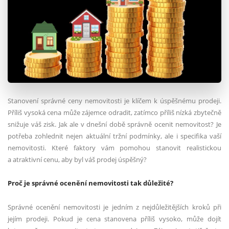
Stanovení správné ceny nemovitosti je klíčem k úspěšnému prodeji.
Příliš vysoká cena může zájemce odradit, zatímco příliš nízká zbytečně
snižuje váš zisk. Jak ale v dnešní době správně ocenit nemovitost? Je
potřeba zohlednit nejen aktuální tržní podmínky, ale i specifika vaší
nemovitosti. Které faktory vám pomohou stanovit realistickou
a atraktivní cenu, aby byl váš prodej úspěšný?
Proč je správné ocenění nemovitosti tak důležité?
Správné ocenění nemovitosti je jedním z nejdůležitějších kroků při
jejím prodeji. Pokud je cena stanovena příliš vysoko, může dojít