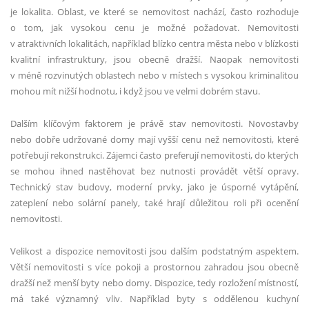
je lokalita. Oblast, ve které se nemovitost nachází, často rozhoduje
o tom, jak vysokou cenu je možné požadovat. Nemovitosti
v atraktivních lokalitách, například blízko centra města nebo v blízkosti
kvalitní infrastruktury, jsou obecně dražší. Naopak nemovitosti
v méně rozvinutých oblastech nebo v místech s vysokou kriminalitou
mohou mít nižší hodnotu, i když jsou ve velmi dobrém stavu.
Dalším klíčovým faktorem je právě stav nemovitosti. Novostavby
nebo dobře udržované domy mají vyšší cenu než nemovitosti, které
potřebují rekonstrukci. Zájemci často preferují nemovitosti, do kterých
se mohou ihned nastěhovat bez nutnosti provádět větší opravy.
Technický stav budovy, moderní prvky, jako je úsporné vytápění,
zateplení nebo solární panely, také hrají důležitou roli při ocenění
nemovitosti.
Velikost a dispozice nemovitosti jsou dalším podstatným aspektem.
Větší nemovitosti s více pokoji a prostornou zahradou jsou obecně
dražší než menší byty nebo domy. Dispozice, tedy rozložení místností,
má také významný vliv. Například byty s oddělenou kuchyní