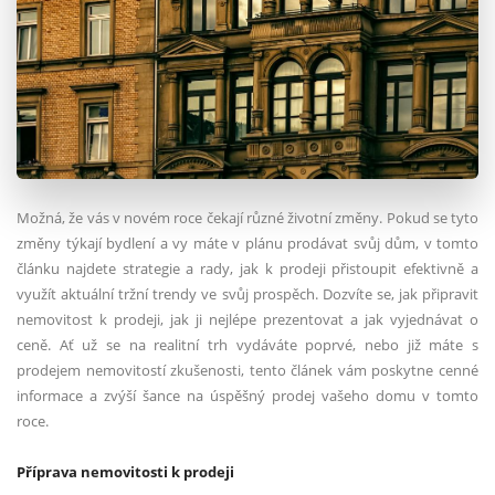
Možná, že vás v novém roce čekají různé životní změny. Pokud se tyto
změny týkají bydlení a vy máte v plánu prodávat svůj dům, v tomto
článku najdete strategie a rady, jak k prodeji přistoupit efektivně a
využít aktuální tržní trendy ve svůj prospěch. Dozvíte se, jak připravit
nemovitost k prodeji, jak ji nejlépe prezentovat a jak vyjednávat o
ceně. Ať už se na realitní trh vydáváte poprvé, nebo již máte s
prodejem nemovitostí zkušenosti, tento článek vám poskytne cenné
informace a zvýší šance na úspěšný prodej vašeho domu v tomto
roce.
Příprava nemovitosti k prodeji