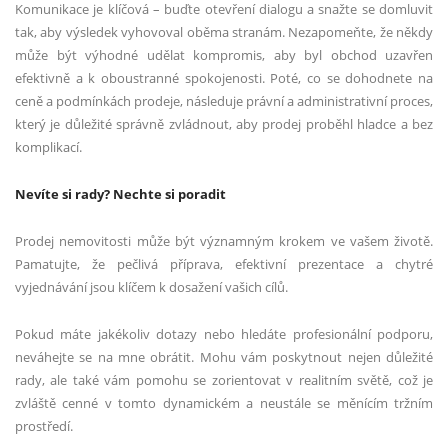
Komunikace je klíčová – buďte otevření dialogu a snažte se domluvit
tak, aby výsledek vyhovoval oběma stranám. Nezapomeňte, že někdy
může být výhodné udělat kompromis, aby byl obchod uzavřen
efektivně a k oboustranné spokojenosti. Poté, co se dohodnete na
ceně a podmínkách prodeje, následuje právní a administrativní proces,
který je důležité správně zvládnout, aby prodej proběhl hladce a bez
komplikací.
Nevíte si rady? Nechte si poradit
Prodej nemovitosti může být významným krokem ve vašem životě.
Pamatujte, že pečlivá příprava, efektivní prezentace a chytré
vyjednávání jsou klíčem k dosažení vašich cílů.
Pokud máte jakékoliv dotazy nebo hledáte profesionální podporu,
neváhejte se na mne obrátit. Mohu vám poskytnout nejen důležité
rady, ale také vám pomohu se zorientovat v realitním světě, což je
zvláště cenné v tomto dynamickém a neustále se měnícím tržním
prostředí.