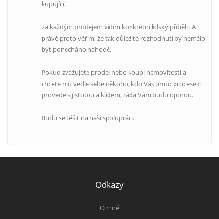
kupující.
Za každým prodejem vidím konkrétní lidský příběh. A
právě proto věřím, že tak důležité rozhodnutí by nemělo
být ponecháno náhodě.
Pokud zvažujete prodej nebo koupi nemovitosti a
chcete mít vedle sebe někoho, kdo Vás tímto procesem
provede s jistotou a klidem, ráda Vám budu oporou.
Budu se těšit na naši spolupráci.
Odkazy
O mně