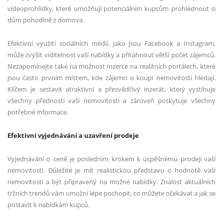
videoprohlídky, které umožňují potenciálním kupcům prohlédnout si
dům pohodlně z domova.
Efektivní využití sociálních médií, jako jsou Facebook a Instagram,
může zvýšit viditelnost vaší nabídky a přitáhnout větší počet zájemců.
Nezapomínejte také na možnost inzerce na realitních portálech, které
jsou často prvním místem, kde zájemci o koupi nemovitosti hledají.
Klíčem je sestavit atraktivní a přesvědčivý inzerát, který vystihuje
všechny přednosti vaší nemovitosti a zároveň poskytuje všechny
potřebné informace.
Efektivní vyjednávání a uzavření prodeje
Vyjednávání o ceně je posledním krokem k úspěšnému prodeji vaší
nemovitosti. Důležité je mít realistickou představu o hodnotě vaší
nemovitosti a být připravený na možné nabídky. Znalost aktuálních
tržních trendů vám umožní lépe pochopit, co můžete očekávat a jak se
postavit k nabídkám kupců.