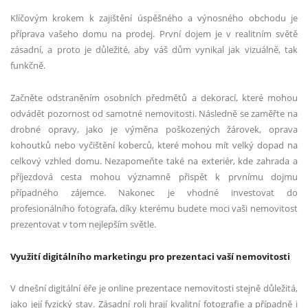
Klíčovým krokem k zajištění úspěšného a výnosného obchodu je
příprava vašeho domu na prodej. První dojem je v realitním světě
zásadní, a proto je důležité, aby váš dům vynikal jak vizuálně, tak
funkčně.
Začněte odstraněním osobních předmětů a dekorací, které mohou
odvádět pozornost od samotné nemovitosti. Následně se zaměřte na
drobné opravy, jako je výměna poškozených žárovek, oprava
kohoutků nebo vyčištění koberců, které mohou mít velký dopad na
celkový vzhled domu. Nezapomeňte také na exteriér, kde zahrada a
příjezdová cesta mohou významně přispět k prvnímu dojmu
případného zájemce. Nakonec je vhodné investovat do
profesionálního fotografa, díky kterému budete moci vaši nemovitost
prezentovat v tom nejlepším světle.
Využití digitálního marketingu pro prezentaci vaší nemovitosti
V dnešní digitální éře je online prezentace nemovitosti stejně důležitá,
jako její fyzický stav. Zásadní roli hrají kvalitní fotografie a případně i