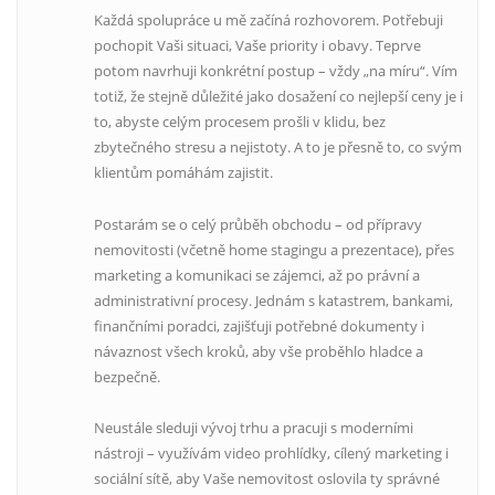
Každá spolupráce u mě začíná rozhovorem. Potřebuji
pochopit Vaši situaci, Vaše priority i obavy. Teprve
potom navrhuji konkrétní postup – vždy „na míru“. Vím
totiž, že stejně důležité jako dosažení co nejlepší ceny je i
to, abyste celým procesem prošli v klidu, bez
zbytečného stresu a nejistoty. A to je přesně to, co svým
klientům pomáhám zajistit.
Postarám se o celý průběh obchodu – od přípravy
nemovitosti (včetně home stagingu a prezentace), přes
marketing a komunikaci se zájemci, až po právní a
administrativní procesy. Jednám s katastrem, bankami,
finančními poradci, zajišťuji potřebné dokumenty i
návaznost všech kroků, aby vše proběhlo hladce a
bezpečně.
Neustále sleduji vývoj trhu a pracuji s moderními
nástroji – využívám video prohlídky, cílený marketing i
sociální sítě, aby Vaše nemovitost oslovila ty správné