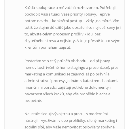
Každá spolupráce u mě začíná rozhovorem. Potřebuji
pochopit Vaši situaci, Vaše priority i obavy. Teprve
potom navrhuji konkrétní postup – vždy „na míru“. Vím
totiž, že stejně důležité jako dosažení co nejlepší ceny je i
to, abyste celým procesem prošli v klidu, bez
zbytečného stresu a nejistoty. A to je přesně to, co svým
klientům pomáhám zajistit.
Postarám se o celý průběh obchodu – od přípravy
nemovitosti (včetně home stagingu a prezentace), přes
marketing a komunikaci se zájemci, až po právní a
administrativní procesy. Jednám s katastrem, bankami,
finančními poradci, zajišťuji potřebné dokumenty i
návaznost všech kroků, aby vše proběhlo hladce a
bezpečně.
Neustále sleduji vývoj trhu a pracuji s moderními
nástroji – využívám video prohlídky, cílený marketing i
sociální sítě, aby Vaše nemovitost oslovila ty správné