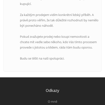
kupující.
Za každým prodejem vidím konkrétní lidský příběh. A
právě proto věřím, že tak důležité rozhodnutí by nemělo
být ponecháno náhodě.
Pokud zvažujete prodej nebo koupi nemovitosti a
chcete mít vedle sebe někoho, kdo Vás tímto procesem
provede s jistotou a klidem, ráda Vám budu oporou.
Budu se těšit na naši spolupráci.
Odkazy
O mně