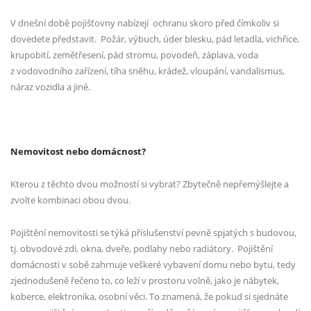
V dnešní době pojišťovny nabízejí
ochranu skoro před čímkoliv si
dovedete představit.
Požár, výbuch, úder blesku, pád letadla, vichřice,
krupobití, zemětřesení, pád stromu, povodeň, záplava, voda
z vodovodního zařízení, tíha sněhu, krádež, vloupání, vandalismus,
náraz vozidla a jiné.
Nemovitost nebo domácnost?
Kterou z těchto dvou možností si vybrat? Zbytečně nepřemýšlejte a
zvolte kombinaci obou dvou.
Pojištění nemovitosti se týká příslušenství pevně spjatých s budovou,
tj. obvodové zdi, okna, dveře, podlahy nebo radiátory.
Pojištění
domácnosti v sobě zahrnuje veškeré vybavení domu nebo bytu, tedy
zjednodušeně řečeno to, co leží v prostoru volně, jako je nábytek,
koberce, elektronika, osobní věci. To znamená, že pokud si sjednáte