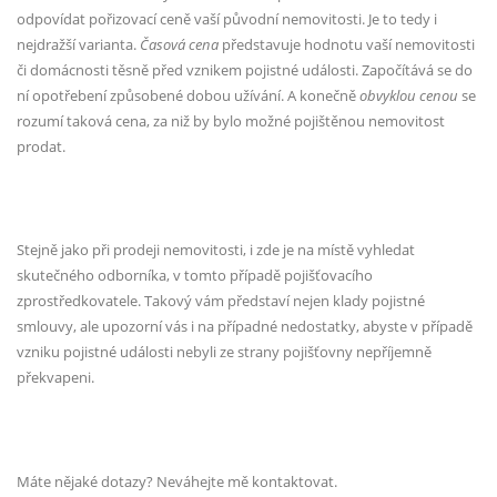
odpovídat pořizovací ceně vaší původní nemovitosti. Je to tedy i
nejdražší varianta.
Časová cena
představuje hodnotu vaší nemovitosti
či domácnosti těsně před vznikem pojistné události. Započítává se do
ní opotřebení způsobené dobou užívání. A konečně
obvyklou cenou
se
rozumí taková cena, za niž by bylo možné pojištěnou nemovitost
prodat.
Stejně jako při prodeji nemovitosti, i zde je na místě vyhledat
skutečného odborníka, v tomto případě pojišťovacího
zprostředkovatele. Takový vám představí nejen klady pojistné
smlouvy, ale upozorní vás i na případné nedostatky, abyste v případě
vzniku pojistné události nebyli ze strany pojišťovny nepříjemně
překvapeni.
Máte nějaké dotazy? Neváhejte mě kontaktovat.