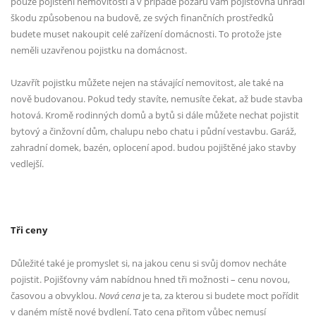
pouze pojištění nemovitosti a v případě požáru vám pojišťovna uhradí
škodu způsobenou na budově, ze svých finančních prostředků
budete muset nakoupit celé zařízení domácnosti. To protože jste
neměli uzavřenou pojistku na domácnost.
Uzavřít pojistku můžete nejen na stávající nemovitost, ale také na
nově budovanou. Pokud tedy stavíte, nemusíte čekat, až bude stavba
hotová. Kromě rodinných domů a bytů si dále můžete nechat pojistit
bytový a činžovní dům, chalupu nebo chatu i půdní vestavbu. Garáž,
zahradní domek, bazén, oplocení apod. budou pojištěné jako stavby
vedlejší.
Tři ceny
Důležité také je promyslet si, na jakou cenu si svůj domov necháte
pojistit. Pojišťovny vám nabídnou hned tři možnosti – cenu novou,
časovou a obvyklou.
Nová cena
je ta, za kterou si budete moct pořídit
v daném místě nové bydlení. Tato cena přitom vůbec nemusí