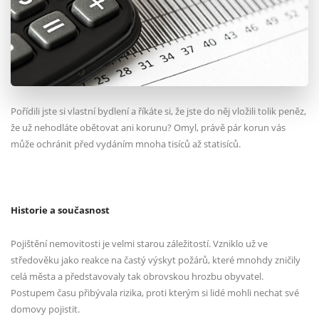
Pořídili jste si vlastní bydlení a říkáte si, že jste do něj vložili tolik peněz,
že už nehodláte obětovat ani korunu? Omyl, právě pár korun vás
může ochránit před vydáním mnoha tisíců až statisíců.
Historie a současnost
Pojištění nemovitosti je velmi starou záležitostí. Vzniklo už ve
středověku jako reakce na častý výskyt požárů, které mnohdy zničily
celá města a představovaly tak obrovskou hrozbu obyvatel.
Postupem času přibývala rizika, proti kterým si lidé mohli nechat své
domovy pojistit.