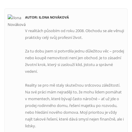
AUTOR: ILONA NOVÁKOVÁ
V realitách působím od roku 2008. Obchodu se ale věnuji
prakticky celý svůj profesní život.
Za tu dobu jsem si potvrdila jednu důležitou věc – prodej
nebo koupě nemovitosti není jen obchod. Je to zásadní
životní krok, který si zaslouží klid, jistotu a správné
vedení.
Reality se pro mě staly skutečnou srdcovou záležitostí.
Na své práci mám nejraději to, že mohu lidem pomáhat
v momentech, které bývají často náročné – ať už jde o
prodej rodinného domu, řešení majetku po rozvodu,
nebo hledání nového domova. Mojí prioritou je vždy
najít takové řešení, které dává smysl nejen finančně, ale i
lidsky.