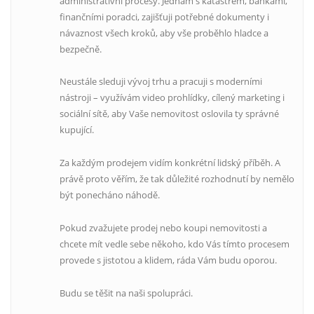
administrativní procesy. Jednám s katastrem, bankami,
finančními poradci, zajišťuji potřebné dokumenty i
návaznost všech kroků, aby vše proběhlo hladce a
bezpečně.
Neustále sleduji vývoj trhu a pracuji s moderními
nástroji – využívám video prohlídky, cílený marketing i
sociální sítě, aby Vaše nemovitost oslovila ty správné
kupující.
Za každým prodejem vidím konkrétní lidský příběh. A
právě proto věřím, že tak důležité rozhodnutí by nemělo
být ponecháno náhodě.
Pokud zvažujete prodej nebo koupi nemovitosti a
chcete mít vedle sebe někoho, kdo Vás tímto procesem
provede s jistotou a klidem, ráda Vám budu oporou.
Budu se těšit na naši spolupráci.