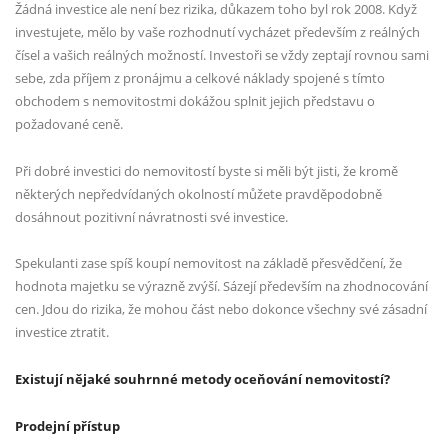
Žádná investice ale není bez rizika, důkazem toho byl rok 2008. Když
investujete, mělo by vaše rozhodnutí vycházet především z reálných
čísel a vašich reálných možností. Investoři se vždy zeptají rovnou sami
sebe, zda příjem z pronájmu a celkové náklady spojené s tímto
obchodem s nemovitostmi dokážou splnit jejich představu o
požadované ceně.
Při dobré investici do nemovitostí byste si měli být jisti, že kromě
některých nepředvídaných okolností můžete pravděpodobně
dosáhnout pozitivní návratnosti své investice.
Spekulanti zase spíš koupí nemovitost na základě přesvědčení, že
hodnota majetku se výrazně zvýší. Sázejí především na zhodnocování
cen. Jdou do rizika, že mohou část nebo dokonce všechny své zásadní
investice ztratit.
Existují nějaké souhrnné metody oceňování nemovitostí?
Prodejní přístup