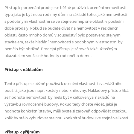
Přístup k porovnání prodeje se běžně používá k ocenění nemovitostí
typu jako je byt nebo rodinný dům na základě toho, jaké nemovitosti
s podobnými vlastnostmi se ve stejné zeměpisné oblasti v poslední
době prodaly. Pokud se budete dívat na nemovitost v rezidenční
oblasti, často mnoho domů v sousedství bylo postaveno stejným
stavitelem, takže hledání nemovitostí s podobnými vlastnostmi by
nemělo být obtížné. Prodejní přístup je zároveň také užitečným
ukazatelem současné hodnoty rodinného domu.
Přístup k nákladům
Tento přístup se běžně používá k ocenění vlastností tzv. zvláštního
použití, jako jsou např. kostely nebo knihovny. Nákladový přístup říká,
že hodnota nemovitosti by měla být v celkové výši nákladů na
výstavbu rovnocenné budovy. Pokud tedy chcete vědět, jaká je
hodnota konkrétní stavby
,
měli byste si zároveň odpovědět otázkou,
kolik by stálo vybudovat stejnou konkrétní budovu ve stejné velikosti.
Přístup k příjmům