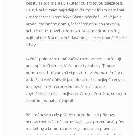
Reality se pro mě staly skutečnou srdcovou záležitostí.
Na své práci mám nejraději to, že mohu lidem pomáhat
v momentech, které bývají často náročné – ať už jde o
prodej rodinného domu, řešení majetku po rozvodu,
nebo hledání nového domova. Mojí prioritou je vždy
najít takové řešení, které dává smysl nejen finančně, ale i
lidsky.
Každá spolupráce u mě začíná rozhovorem. Potřebuji
pochopit Vaši situaci, Vaše priority i obavy. Teprve
potom navrhuji konkrétní postup – vždy „na míru“. Vím
totiž, že stejně důležité jako dosažení co nejlepší ceny je i
to, abyste celým procesem prošli v klidu, bez
zbytečného stresu a nejistoty. A to je přesně to, co svým
klientům pomáhám zajistit.
Postarám se o celý průběh obchodu – od přípravy
nemovitosti (včetně home stagingu a prezentace), přes
marketing a komunikaci se zájemci, až po právní a