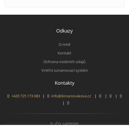
Odkazy
O mně
Kontakt
Ochrana osobních údajů
Vnitřní oznamovací systém
Kontakty
+420 725 173 083
|
info@ilonanovakova.cz
|
|
|
|
IČO: 14976595