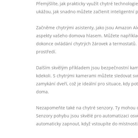
Přemýšlíte, jak prakticky využít chytré technolog
ukážou, jak snadno můžete začlenit inteligentní p
Začněme chytrými asistenty, jako jsou Amazon Al
aspekty vašeho domova hlasem. Můžete například
dokonce ovládání chytrých žárovek a termostatů. 
prostředí.
Dalším skvělým příkladem jsou bezpečnostní kamer
kdekoli. S chytrými kamerami můžete sledovat s
zamykání dveří, což je ideální pro situace, kdy p
doma.
Nezapomeňte také na chytré senzory. Ty mohou de
Senzory pohybu jsou skvělé pro automatizaci os
automaticky zapnout, když vstoupíte do místnosti,