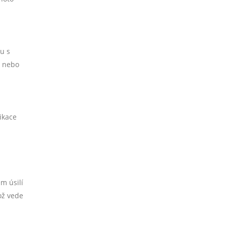
u s
i nebo
ikace
m úsilí
ož vede