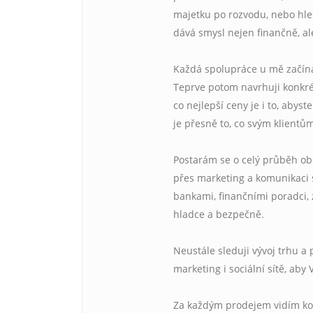
majetku po rozvodu, nebo hled
dává smysl nejen finančně, ale
Každá spolupráce u mě začíná 
Teprve potom navrhuji konkrét
co nejlepší ceny je i to, abys
je přesně to, co svým klientů
Postarám se o celý průběh ob
přes marketing a komunikaci s
bankami, finančními poradci, 
hladce a bezpečně.
Neustále sleduji vývoj trhu a 
marketing i sociální sítě, aby
Za každým prodejem vidím konk