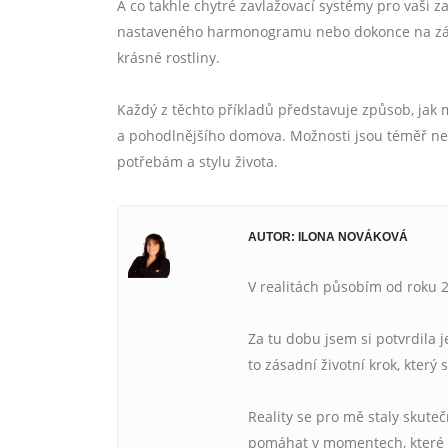
A co takhle chytré zavlažovací systémy pro vaši
nastaveného harmonogramu nebo dokonce na zákl
krásné rostliny.
Každý z těchto příkladů představuje způsob, jak m
a pohodlnějšího domova. Možnosti jsou téměř nek
potřebám a stylu života.
AUTOR: ILONA NOVÁKOVÁ
V realitách působím od roku 2
Za tu dobu jsem si potvrdila 
to zásadní životní krok, který 
Reality se pro mě staly skute
pomáhat v momentech, které b