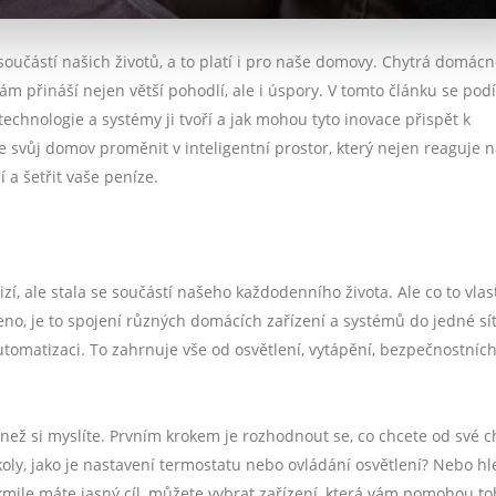
oučástí našich životů, a to platí i pro naše domovy. Chytrá domácn
 nám přináší nejen větší pohodlí, ale i úspory. V tomto článku se po
technologie a systémy ji tvoří a jak mohou tyto inovace přispět k
te svůj domov proměnit v inteligentní prostor, který nejen reaguje 
í a šetřit vaše peníze.
zí, ale stala se součástí našeho každodenního života. Ale co to vla
, je to spojení různých domácích zařízení a systémů do jedné sít
tomatizaci. To zahrnuje vše od osvětlení, vytápění, bezpečnostníc
než si myslíte. Prvním krokem je rozhodnout se, co chcete od své c
ly, jako je nastavení termostatu nebo ovládání osvětlení? Nebo hl
mile máte jasný cíl, můžete vybrat zařízení, která vám pomohou to