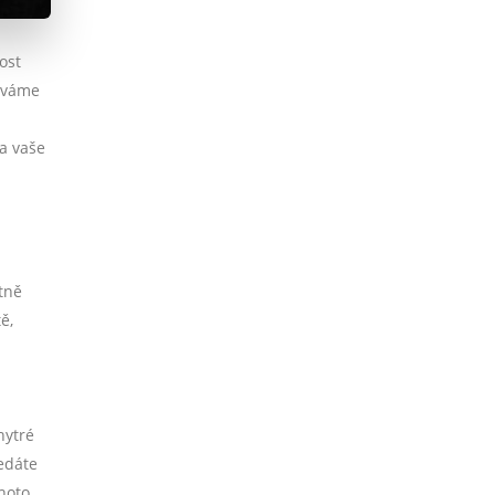
ost
díváme
na vaše
stně
ě,
h
hytré
edáte
hoto