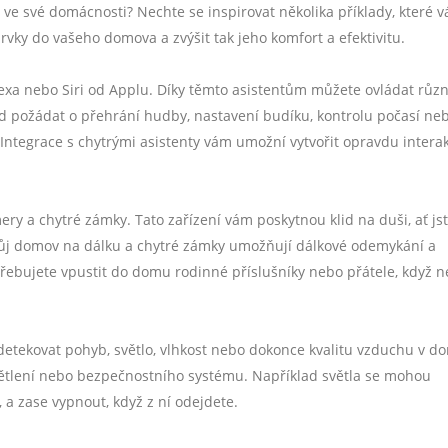
ie ve své domácnosti? Nechte se inspirovat několika příklady, které 
rvky do vašeho domova a zvýšit tak jeho komfort a efektivitu.
exa nebo Siri od Applu. Díky těmto asistentům můžete ovládat růz
 požádat o přehrání hudby, nastavení budíku, kontrolu počasí ne
Integrace s chytrými asistenty vám umožní vytvořit opravdu interak
y a chytré zámky. Tato zařízení vám poskytnou klid na duši, ať js
vůj domov na dálku a chytré zámky umožňují dálkové odemykání a
otřebujete vpustit do domu rodinné příslušníky nebo přátele, když n
tekovat pohyb, světlo, vlhkost nebo dokonce kvalitu vzduchu v d
větlení nebo bezpečnostního systému. Například světla se mohou
 a zase vypnout, když z ní odejdete.