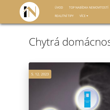
ÚVOD
TOP NABÍDKA NEMOVITOSTÍ
REALITNÍ TIPY
VÍCE
Chytrá domácnost
5. 12. 2023