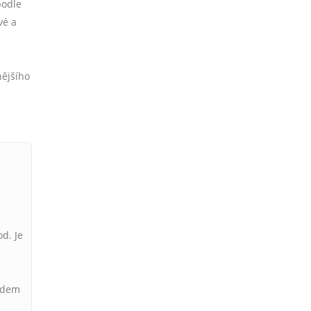
podle
vé a
nějšího
d. Je
lidem