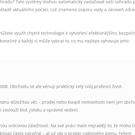
 zahradu? Tyto systémy mohou automaticky zavlažovat vaši zahradu 
adě aktuálního počasí, což znamená úsporu vody a zároveň zdra
ůžete využít chytré technologie k vytvoření efektivnějšího, bezpeč
onečné a každý si může vybrat to, co mu nejlépe vyhovuje jeho
008. Obchodu se ale věnuji prakticky celý svůj profesní život.
jednu důležitou věc – prodej nebo koupě nemovitosti není jen obcho
si zaslouží klid, jistotu a správné vedení.
čnou srdcovou záležitostí. Na své práci mám nejraději to, že mohu 
ývají často náročné – ať už jde o prodej rodinného domu, řešení