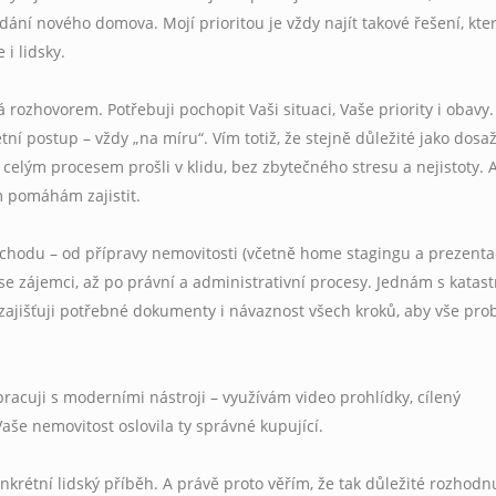
ání nového domova. Mojí prioritou je vždy najít takové řešení, kte
 i lidsky.
rozhovorem. Potřebuji pochopit Vaši situaci, Vaše priority i obavy.
ní postup – vždy „na míru“. Vím totiž, že stejně důležité jako dosa
te celým procesem prošli v klidu, bez zbytečného stresu a nejistoty. 
m pomáhám zajistit.
chodu – od přípravy nemovitosti (včetně home stagingu a prezenta
e zájemci, až po právní a administrativní procesy. Jednám s katas
zajišťuji potřebné dokumenty i návaznost všech kroků, aby vše pro
pracuji s moderními nástroji – využívám video prohlídky, cílený
 Vaše nemovitost oslovila ty správné kupující.
rétní lidský příběh. A právě proto věřím, že tak důležité rozhodn