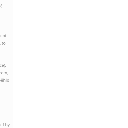
ré
žení
A to
ce),
trem,
běhlo
utí by