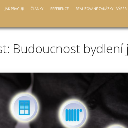
JAK PRACUJI
ČLÁNKY
REFERENCE
REALIZOVANÉ ZAKÁZKY - VÝBĚR
: Budoucnost bydlení j