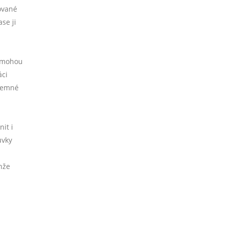
ované
se ji
é mohou
áci
íjemné
it i
uvky
enže