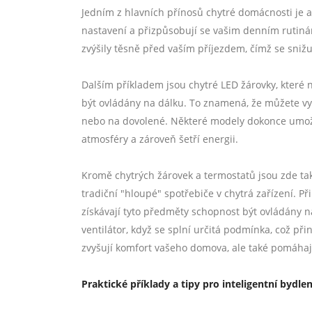
Jedním z hlavních přínosů chytré domácnosti je a
nastavení a přizpůsobují se vašim denním rutinám.
zvýšily těsně před vaším příjezdem, čímž se sniž
Dalším příkladem jsou chytré LED žárovky, které 
být ovládány na dálku. To znamená, že můžete vypn
nebo na dovolené. Některé modely dokonce umožňuj
atmosféry a zároveň šetří energii.
Kromě chytrých žárovek a termostatů jsou zde tak
tradiční "hloupé" spotřebiče v chytrá zařízení. P
získávají tyto předměty schopnost být ovládány 
ventilátor, když se splní určitá podmínka, což při
zvyšují komfort vašeho domova, ale také pomáhají
Praktické příklady a tipy pro inteligentní bydlen