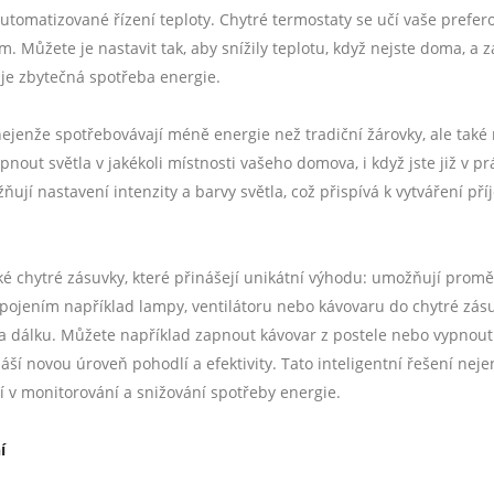
utomatizované řízení teploty. Chytré termostaty se učí vaše prefer
 Můžete je nastavit tak, aby snížily teplotu, když nejste doma, a za
uje zbytečná spotřeba energie.
nejenže spotřebovávají méně energie než tradiční žárovky, ale tak
out světla v jakékoli místnosti vašeho domova, i když jste již v pr
í nastavení intenzity a barvy světla, což přispívá k vytváření př
é chytré zásuvky, které přinášejí unikátní výhodu: umožňují proměn
řipojením například lampy, ventilátoru nebo kávovaru do chytré zás
na dálku. Můžete například zapnout kávovar z postele nebo vypnout
náší novou úroveň pohodlí a efektivity. Tato inteligentní řešení nej
 v monitorování a snižování spotřeby energie.
í