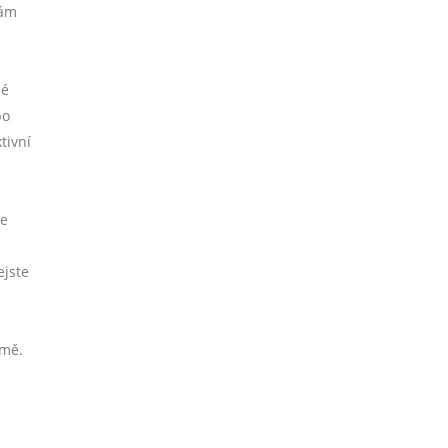
vám
né
bo
tivní
te
ejste
omě.