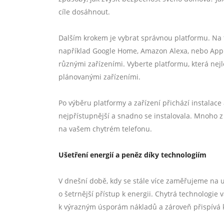
cíle dosáhnout.
Dalším krokem je vybrat správnou platformu. Na 
například Google Home, Amazon Alexa, nebo Apple 
různými zařízeními. Vyberte platformu, která nej
plánovanými zařízeními.
Po výběru platformy a zařízení přichází instalace 
nejpřístupnější a snadno se instalovala. Mnoho z
na vašem chytrém telefonu.
Ušetření energií a peněz díky technologiím
V dnešní době, kdy se stále více zaměřujeme na udr
o šetrnější přístup k energii. Chytrá technologi
k výrazným úsporám nákladů a zároveň přispívá k