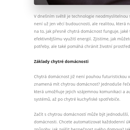
V dnešním světě je technologie neodmyslitelnou s
není už jen věcí budoucnosti, ale realitou, která
na to, jak přesně chytrá domácnost funguje, jaké 
efektivnějšímu využití energií. Zjistíme, jak může
potřeby, ale také pomáhá chránit životní prostřed
Základy chytré domácnosti
Chytrá domácnost již není pouhou futuristickou vi
znamená mít chytrou domácnost? Jednoduše řečeno
která umožňuje jejich vzájemnou komunikaci a au
systémů, až po chytré kuchyňské spotřebiče.
Začít s chytrou domácností může být jednodušší, 
domácnosti. Chcete automatizovat každodenní úko
způsoby, jak zvýšit bezpečnost svého domova? Jak