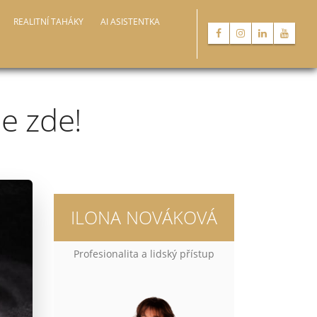
REALITNÍ TAHÁKY
AI ASISTENTKA
e zde!
ILONA NOVÁKOVÁ
Profesionalita a lidský přístup